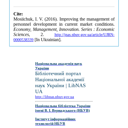
Cite:
Mosiichuk, I. V. (2016). Improving the management of
personnel development in current market conditions.
Economy, Management, Innovation. Series : Economic
Sciences
, 2.
http://jnas.nbuv.gov.ua/article/UJRN-
[In Ukrainian].
0000538339
Національна академія наук
України
Бібліотечний портал
Національної академії
наук України | LibNAS
UA
http://libnas.nbuv.gov.ua
Національна бібліотека України
імені В. І. Вернадського (НБУВ)
Інститут інформаційних
технологій НБУВ