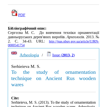
PDF
Бібліографічний опис:
Сергєєва М. С. До вивчення техніки орнаментації
давньоруських дерев'яних виробів.
Археологія
. 2013. №
2. С. 34-43. URL:
http://jnas.nbuv.gov.ua/article/UJRN-
0000541754
Arheologia
/
Issue (
2013, 2
)
Serhieieva M. S.
To the study of ornamentation
technique on Ancient Rus wooden
wares
Cite:
Serhieieva, M. S. (2013). To the study of ornamentation
technique on Ancient Rus wooden wares.
Arheologia
,