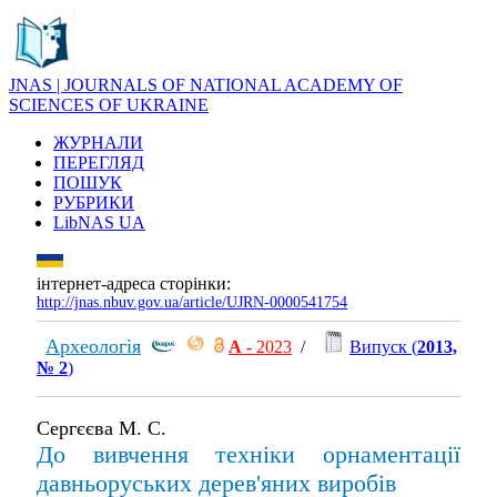
JNAS | JOURNALS OF NATIONAL ACADEMY OF
SCIENCES OF UKRAINE
ЖУРНАЛИ
ПЕРЕГЛЯД
ПОШУК
РУБРИКИ
LibNAS UA
інтернет-адреса сторінки:
http://jnas.nbuv.gov.ua/article/UJRN-0000541754
Археологія
А
- 2023
/
Випуск (
2013,
№ 2
)
Сергєєва М. С.
До вивчення техніки орнаментації
давньоруських дерев'яних виробів