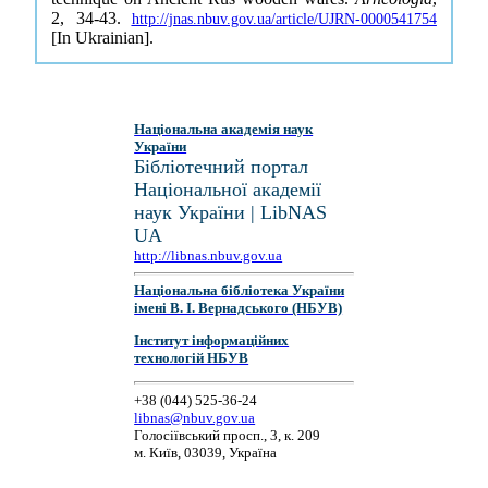
2, 34-43.
http://jnas.nbuv.gov.ua/article/UJRN-0000541754
[In Ukrainian].
Національна академія наук
України
Бібліотечний портал
Національної академії
наук України | LibNAS
UA
http://libnas.nbuv.gov.ua
Національна бібліотека України
імені В. І. Вернадського (НБУВ)
Інститут інформаційних
технологій НБУВ
+38 (044) 525-36-24
libnas@nbuv.gov.ua
Голосіївський просп., 3, к. 209
м. Київ, 03039, Україна