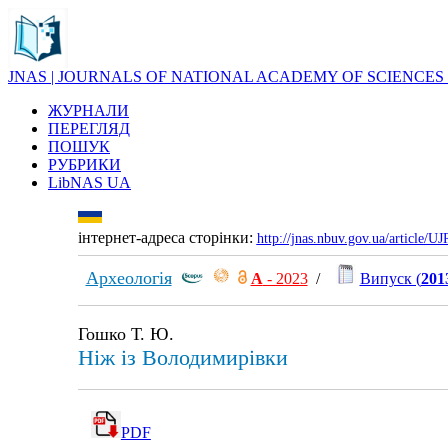
JNAS | JOURNALS OF NATIONAL ACADEMY OF SCIENCES
ЖУРНАЛИ
ПЕРЕГЛЯД
ПОШУК
РУБРИКИ
LibNAS UA
інтернет-адреса сторінки:
http://jnas.nbuv.gov.ua/article/
Археологія
А
- 2023
/
Випуск (
201
Гошко Т. Ю.
Ніж із Володимирівки
PDF