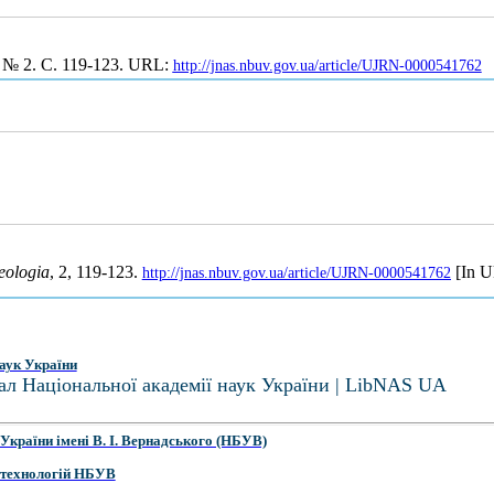
. № 2. С. 119-123. URL:
http://jnas.nbuv.gov.ua/article/UJRN-0000541762
eologia
, 2, 119-123.
[In U
http://jnas.nbuv.gov.ua/article/UJRN-0000541762
аук України
ал Національної академії наук України | LibNAS UA
України імені В. І. Вернадського (НБУВ)
 технологій НБУВ