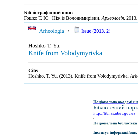
Бібліографічний опис:
Гошко Т. Ю. Ніж із Володимирівки.
Археологія
. 2013
Arheologia
/
Issue (
2013, 2
)
Hoshko T. Yu.
Knife from Volodymyrivka
Cite:
Hoshko, T. Yu. (2013). Knife from Volodymyrivka.
Arh
Національна академія н
Бібліотечний порт
http://libnas.nbuv.gov.ua
Національна бібліотека 
Інститут інформаційних