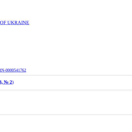
 OF UKRAINE
UJRN-0000541762
3, № 2
)