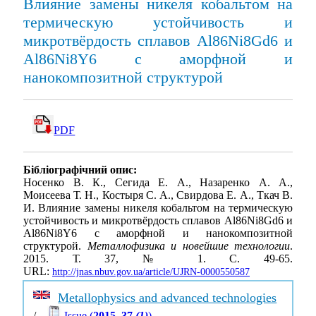
Влияние замены никеля кобальтом на
термическую устойчивость и
микротвёрдость сплавов Al86Ni8Gd6 и
Al86Ni8Y6 с аморфной и
нанокомпозитной структурой
PDF
Бібліографічний опис:
Носенко В. К., Сегида Е. А., Назаренко А. А.,
Моисеева Т. Н., Костыря С. А., Свирдова Е. А., Ткач В.
И. Влияние замены никеля кобальтом на термическую
устойчивость и микротвёрдость сплавов Al86Ni8Gd6 и
Al86Ni8Y6 с аморфной и нанокомпозитной
структурой.
Металлофизика и новейшие технологии
.
2015. Т. 37, № 1. С. 49-65.
URL:
http://jnas.nbuv.gov.ua/article/UJRN-0000550587
Metallophysics and advanced technologies
/
Issue (
2015, 37
(1)
)