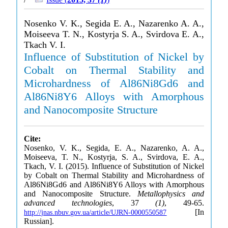
Nosenko V. K., Segida E. A., Nazarenko A. A.,
Moiseeva T. N., Kostyrja S. A., Svirdova E. A.,
Tkach V. I.
Influence of Substitution of Nickel by
Cobalt on Thermal Stability and
Microhardness of Al86Ni8Gd6 and
Al86Ni8Y6 Alloys with Amorphous
and Nanocomposite Structure
Cite:
Nosenko, V. K., Segida, E. A., Nazarenko, A. A.,
Moiseeva, T. N., Kostyrja, S. A., Svirdova, E. A.,
Tkach, V. I. (2015). Influence of Substitution of Nickel
by Cobalt on Thermal Stability and Microhardness of
Al86Ni8Gd6 and Al86Ni8Y6 Alloys with Amorphous
and Nanocomposite Structure.
Metallophysics and
advanced technologies
, 37
(1)
, 49-65.
[In
http://jnas.nbuv.gov.ua/article/UJRN-0000550587
Russian].