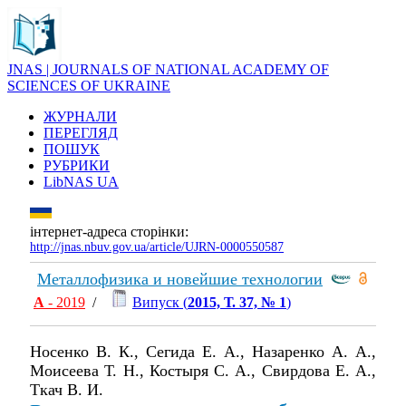
JNAS | JOURNALS OF NATIONAL ACADEMY OF
SCIENCES OF UKRAINE
ЖУРНАЛИ
ПЕРЕГЛЯД
ПОШУК
РУБРИКИ
LibNAS UA
інтернет-адреса сторінки:
http://jnas.nbuv.gov.ua/article/UJRN-0000550587
Металлофизика и новейшие технологии
А
- 2019
/
Випуск (
2015, Т. 37, № 1
)
Носенко В. К., Сегида Е. А., Назаренко А. А.,
Моисеева Т. Н., Костыря С. А., Свирдова Е. А.,
Ткач В. И.