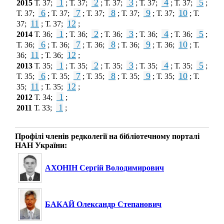
1
2
3
4
5
2015
Т. 37;
; Т. 37;
; Т. 37;
; Т. 37;
; Т. 37;
;
6
7
8
9
10
Т. 37;
; Т. 37;
; Т. 37;
; Т. 37;
; Т. 37;
; Т.
11
12
37;
; Т. 37;
;
1
2
3
4
5
2014
Т. 36;
; Т. 36;
; Т. 36;
; Т. 36;
; Т. 36;
;
6
7
8
9
10
Т. 36;
; Т. 36;
; Т. 36;
; Т. 36;
; Т. 36;
; Т.
11
12
36;
; Т. 36;
;
1
2
3
4
5
2013
Т. 35;
; Т. 35;
; Т. 35;
; Т. 35;
; Т. 35;
;
6
7
8
9
10
Т. 35;
; Т. 35;
; Т. 35;
; Т. 35;
; Т. 35;
; Т.
11
12
35;
; Т. 35;
;
1
2012
Т. 34;
;
1
2011
Т. 33;
;
Профілі членів редколегії на бібліотечному порталі
НАН України:
АХОНІН Сергій Володимирович
БАКАЙ Олександр Степанович