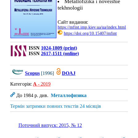
Metallofizika i noveishie
tekhnologii
Сайт видання:
https://mfint.imp.kiev.ua/ua/index.html
https://doi.org/10.15407/mfint
ISSN
1024-1809 (print)
ISSN
2617-1511 (online)
Scopus
[1996]
DOAJ
Категорія:
А
- 2019
До 1984 р. див.
Металлофизика
Термін затримки повних текстів 24 місяців
Поточний випуск: 2015, № 12