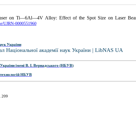
aser on Ti—6Al—4V Alloy: Effect of the Spot Size on Laser B
ticle/UJRN-0000551960
аук України
ал Національної академії наук України | LibNAS UA
України імені В. І. Вернадського (НБУВ)
 технологій НБУВ
. 209