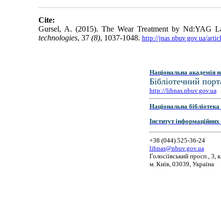
Cite:
Gursel, A. (2015). The Wear Treatment by Nd:YAG L
technologies
, 37
(8)
, 1037-1048.
http://jnas.nbuv.gov.ua/ar
Національна академія н
Бібліотечний порт
http://libnas.nbuv.gov.ua
Національна бібліотека 
Інститут інформаційних
+38 (044) 525-36-24
libnas@nbuv.gov.ua
Голосіївський просп., 3, к
м. Київ, 03039, Україна