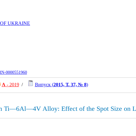
 OF UKRAINE
UJRN-0000551960
А
- 2019
/
Випуск (
2015, Т. 37, № 8
)
n Ti—6Al—4V Alloy: Effect of the Spot Size on