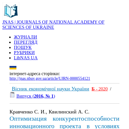
JNAS | JOURNALS OF NATIONAL ACADEMY OF
SCIENCES OF UKRAINE
ЖУРНАЛИ
ПЕРЕГЛЯД
ПОШУК
РУБРИКИ
LibNAS UA
інтернет-адреса сторінки:
http://jnas.nbuv.gov.ua/article/UJRN-0000554121
Вісник економічної науки України
Б
- 2020
/
Випуск (
2016, № 1
)
Кравченко С. И., Квилинский А. С.
Оптимизация конкурентоспособности
инновационного проекта в условиях