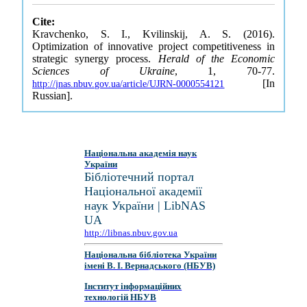
Cite:
Kravchenko, S. I., Kvilinskij, A. S. (2016).
Optimization of innovative project competitiveness in
strategic synergy process.
Herald of the Economic
Sciences of Ukraine
, 1, 70-77.
[In
http://jnas.nbuv.gov.ua/article/UJRN-0000554121
Russian].
Національна академія наук
України
Бібліотечний портал
Національної академії
наук України | LibNAS
UA
http://libnas.nbuv.gov.ua
Національна бібліотека України
імені В. І. Вернадського (НБУВ)
Інститут інформаційних
технологій НБУВ