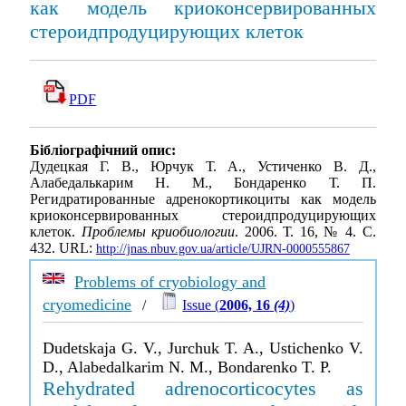
как модель криоконсервированных
стероидпродуцирующих клеток
PDF
Бібліографічний опис:
Дудецкая Г. В., Юрчук Т. А., Устиченко В. Д.,
Алабедалькарим Н. М., Бондаренко Т. П.
Регидратированные адренокортикоциты как модель
криоконсервированных стероидпродуцирующих
клеток.
Проблемы криобиологии
. 2006. Т. 16, № 4. С.
432. URL:
http://jnas.nbuv.gov.ua/article/UJRN-0000555867
Problems of cryobiology and
cryomedicine
/
Issue (
2006, 16
(4)
)
Dudetskaja G. V., Jurchuk T. A., Ustichenko V.
D., Alabedalkarim N. M., Bondarenko T. P.
Rehydrated adrenocorticocytes as