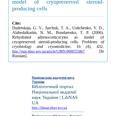
model of cryopreserved steroid-
producing cells
Cite:
Dudetskaja, G. V., Jurchuk, T. A., Ustichenko, V. D.,
Alabedalkarim, N. M., Bondarenko, T. P. (2006).
Rehydrated adrenocorticocytes as model of
cryopreserved steroid-producing cells.
Problems of
cryobiology and cryomedicine
, 16
(4)
, 432.
[In
http://jnas.nbuv.gov.ua/article/UJRN-0000555867
Russian].
Національна академія наук
України
Бібліотечний портал
Національної академії
наук України | LibNAS
UA
http://libnas.nbuv.gov.ua
Національна бібліотека України