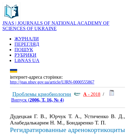
JNAS | JOURNALS OF NATIONAL ACADEMY OF
SCIENCES OF UKRAINE
ЖУРНАЛИ
ПЕРЕГЛЯД
ПОШУК
РУБРИКИ
LibNAS UA
інтернет-адреса сторінки:
http://jnas.nbuv.gov.ua/article/UJRN-0000555867
Проблемы криобиологии
А
- 2018
/
Випуск (
2006, Т. 16, № 4
)
Дудецкая Г. В., Юрчук Т. А., Устиченко В. Д.,
Алабедалькарим Н. М., Бондаренко Т. П.
Регидратированные адренокортикоциты