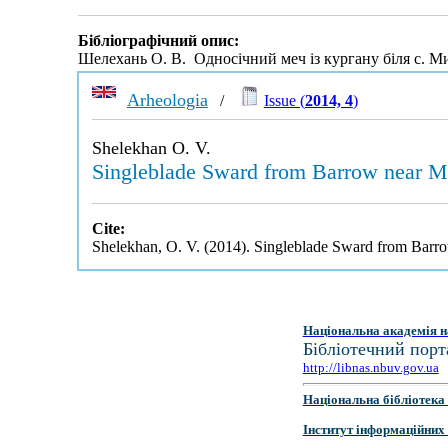
Бібліографічний опис:
Шелехань О. В. Односічний меч із кургану біля с. 
Arheologia
/
Issue (
2014, 4
)
Shelekhan O. V.
Single­blade Sward from Barrow near 
Cite:
Shelekhan, O. V. (2014). Single­blade Sward from Bar
Національна академія н
Бібліотечний порт
http://libnas.nbuv.gov.ua
Національна бібліотека 
Інститут інформаційних