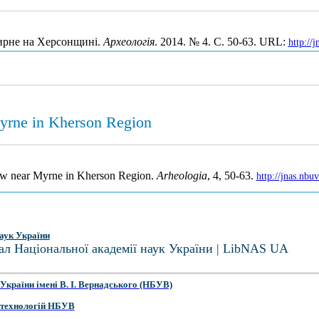
Мирне на Херсонщині.
Археологія
. 2014. № 4. С. 50-63. URL:
http://
Myrne in Kherson Region
row near Myrne in Kherson Region.
Arheologia
, 4, 50-63.
http://jnas.nb
аук України
ал Національної академії наук України | LibNAS UA
України імені В. І. Вернадського (НБУВ)
 технологій НБУВ