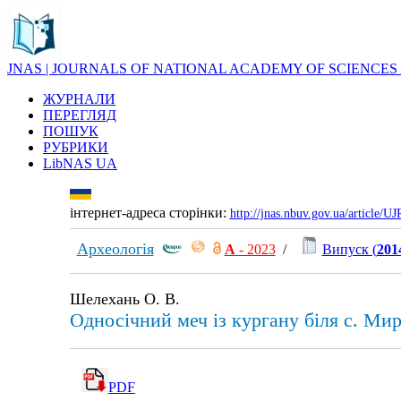
JNAS | JOURNALS OF NATIONAL ACADEMY OF SCIENCES
ЖУРНАЛИ
ПЕРЕГЛЯД
ПОШУК
РУБРИКИ
LibNAS UA
інтернет-адреса сторінки:
http://jnas.nbuv.gov.ua/article/
Археологія
А
- 2023
/
Випуск (
201
Шелехань О. В.
Односічний меч із кургану біля с. Ми
PDF