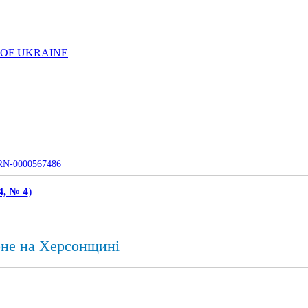
 OF UKRAINE
UJRN-0000567486
4, № 4
)
рне на Херсонщині