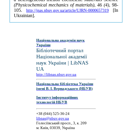
(Physicochemical mechanics of materials)
, 46
(4)
, 98-
105.
[In
http://jnas.nbuv.gov.ua/article/UJRN-0000657319
Ukrainian].
Національна академія наук
України
Бібліотечний портал
Національної академії
наук України | LibNAS
UA
http://libnas.nbuv.gov.ua
Національна бібліотека України
імені В. І. Вернадського (НБУВ)
Інститут інформаційних
технологій НБУВ
+38 (044) 525-36-24
libnas@nbuv.gov.ua
Голосіївський просп., 3, к. 209
м. Київ, 03039, Україна