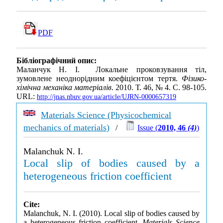
PDF
Бібліографічний опис:
Маланчук Н. І. Локальне проковзування тіл,
зумовлене неоднорідним коефіцієнтом тертя.
Фізико-
хімічна механіка матеріалів
. 2010. Т. 46, № 4. С. 98-105.
URL:
http://jnas.nbuv.gov.ua/article/UJRN-0000657319
Materials Science (Physicochemical
mechanics of materials)
/
Issue (
2010, 46
(4)
)
Malanchuk N. I.
Local slip of bodies caused by a
heterogeneous friction coefficient
Cite:
Malanchuk, N. I. (2010). Local slip of bodies caused by
a heterogeneous friction coefficient.
Materials Science