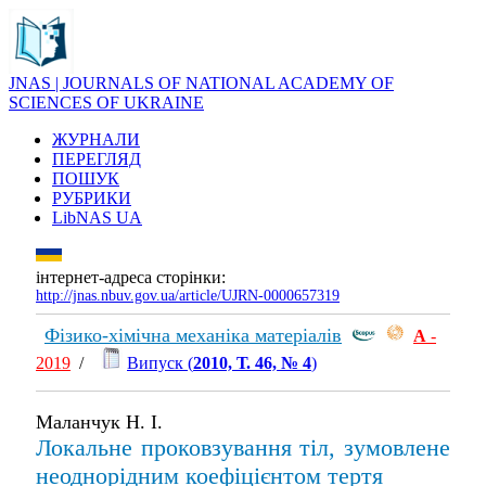
JNAS | JOURNALS OF NATIONAL ACADEMY OF
SCIENCES OF UKRAINE
ЖУРНАЛИ
ПЕРЕГЛЯД
ПОШУК
РУБРИКИ
LibNAS UA
інтернет-адреса сторінки:
http://jnas.nbuv.gov.ua/article/UJRN-0000657319
Фізико-хімічна механіка матеріалів
А
-
2019
/
Випуск (
2010, Т. 46, № 4
)
Маланчук Н. І.
Локальне проковзування тіл, зумовлене
неоднорідним коефіцієнтом тертя