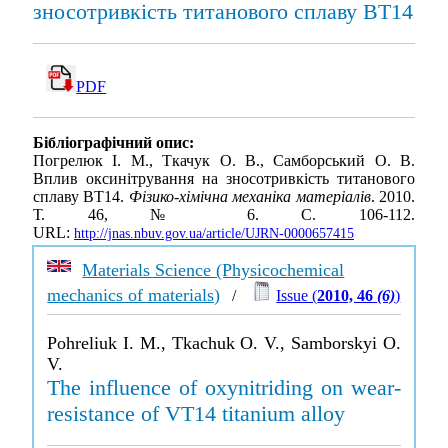
зносотривкість титанового сплаву ВТ14
PDF
Бібліографічний опис:
Погрелюк І. М., Ткачук О. В., Самборський О. В.
Вплив оксинітрування на зносотривкість титанового
сплаву ВТ14.
Фізико-хімічна механіка матеріалів
. 2010.
Т. 46, № 6. С. 106-112.
URL:
http://jnas.nbuv.gov.ua/article/UJRN-0000657415
Materials Science (Physicochemical
mechanics of materials)
/
Issue (
2010, 46
(6)
)
Pohreliuk I. M., Tkachuk O. V., Samborskyi O.
V.
The influence of oxynitriding on wear-
resistance of VT14 titanium alloy