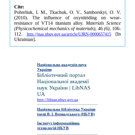
Cite:
Pohreliuk, I. M., Tkachuk, O. V., Samborskyi, O. V.
(2010). The influence of oxynitriding on wear-
resistance of VT14 titanium alloy.
Materials Science
(Physicochemical mechanics of materials)
, 46
(6)
, 106-
112.
[In
http://jnas.nbuv.gov.ua/article/UJRN-0000657415
Ukrainian].
Національна академія наук
України
Бібліотечний портал
Національної академії
наук України | LibNAS
UA
http://libnas.nbuv.gov.ua
Національна бібліотека України
імені В. І. Вернадського (НБУВ)
Інститут інформаційних
технологій НБУВ