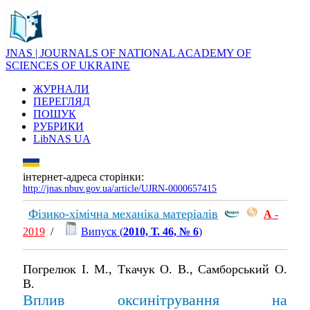
JNAS | JOURNALS OF NATIONAL ACADEMY OF
SCIENCES OF UKRAINE
ЖУРНАЛИ
ПЕРЕГЛЯД
ПОШУК
РУБРИКИ
LibNAS UA
інтернет-адреса сторінки:
http://jnas.nbuv.gov.ua/article/UJRN-0000657415
Фізико-хімічна механіка матеріалів
А
-
2019
/
Випуск (
2010, Т. 46, № 6
)
Погрелюк І. М., Ткачук О. В., Самборський О.
В.
Вплив оксинітрування на