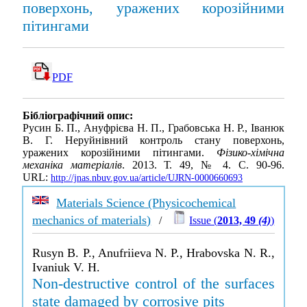
поверхонь, уражених корозійними
пітингами
PDF
Бібліографічний опис:
Русин Б. П., Ануфрієва Н. П., Грабовська Н. Р., Іванюк
В. Г. Неруйнівний контроль стану поверхонь,
уражених корозійними пітингами.
Фізико-хімічна
механіка матеріалів
. 2013. Т. 49, № 4. С. 90-96.
URL:
http://jnas.nbuv.gov.ua/article/UJRN-0000660693
Materials Science (Physicochemical
mechanics of materials)
/
Issue (
2013, 49
(4)
)
Rusyn B. P., Anufriieva N. P., Hrabovska N. R.,
Ivaniuk V. H.
Non-destructive control of the surfaces
state damaged by corrosive pits