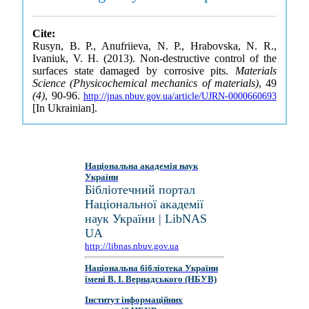
Cite:
Rusyn, B. P., Anufriieva, N. P., Hrabovska, N. R.,
Ivaniuk, V. H. (2013). Non-destructive control of the
surfaces state damaged by corrosive pits.
Materials
Science (Physicochemical mechanics of materials)
, 49
(4)
, 90-96.
http://jnas.nbuv.gov.ua/article/UJRN-0000660693
[In Ukrainian].
Національна академія наук
України
Бібліотечний портал
Національної академії
наук України | LibNAS
UA
http://libnas.nbuv.gov.ua
Національна бібліотека України
імені В. І. Вернадського (НБУВ)
Інститут інформаційних