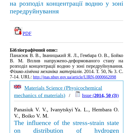
на розподіл концентрації водню у зоні
передруйнування
PDF
Бібліографічний опис:
Панасюк В. В., Іваницький Я. Л., Гембара О. В., Бойко
В. М. Вплив напружено-деформованого стану на
розподіл концентрації водню у зоні передруйнування.
Фізико-хімічна механіка матеріалів
. 2014. Т. 50, № 3. С.
7-14. URL:
http://jnas.nbuv.gov.ua/article/UJRN-0000662098
Materials Science (Physicochemical
mechanics of materials)
/
Issue (
2014, 50
(3)
)
Panasiuk V. V., Ivanytskyi Ya. L., Hembara O.
V., Boiko V. M.
The influence of the stress-strain state
on distribution of hydrogen