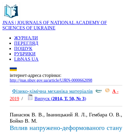
JNAS | JOURNALS OF NATIONAL ACADEMY OF
SCIENCES OF UKRAINE
ЖУРНАЛИ
ПЕРЕГЛЯД
ПОШУК
РУБРИКИ
LibNAS UA
інтернет-адреса сторінки:
http://jnas.nbuv.gov.ua/article/UJRN-0000662098
Фізико-хімічна механіка матеріалів
А
-
2019
/
Випуск (
2014, Т. 50, № 3
)
Панасюк В. В., Іваницький Я. Л., Гембара О. В.,
Бойко В. М.
Вплив напружено-деформованого стану