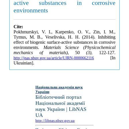
active substances in corrosive
environments
Cite:
Pokhmurskyi, V. I., Karpenko, O. V., Zin, I. M.,
Tymus, M. B., Veselivska, H. H. (2014). Inhibiting
effect of biogenic surface-active substances in corrosive
environments.
Materials Science (Physicochemical
mechanics of materials)
, 50
(3)
, 122-127.
[In
http://jnas.nbuv.gov.ua/article/UJRN-0000662116
Ukrainian].
Національна академія наук
України
Бібліотечний портал
Національної академії
наук України | LibNAS
UA
http://libnas.nbuv.gov.ua