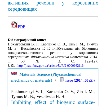
активних речовин у корозивних
середовищах
PDF
Бібліографічний опис:
Похмурський В. І., Карпенко О. В., Зінь І. М., Тимусь
М. Б., Веселівська Г. Г. Інгібувальна дія біогенних
поверхнево-активних речовин у корозивних
середовищах.
Фізико-хімічна механіка матеріалів
. 2014.
Т. 50, № 3. С. 122-127.
URL:
http://jnas.nbuv.gov.ua/article/UJRN-0000662116
Materials Science (Physicochemical
mechanics of materials)
/
Issue (
2014, 50
(3)
)
Pokhmurskyi V. I., Karpenko O. V., Zin I. M.,
Tymus M. B., Veselivska H. H.
Inhibiting effect of biogenic surface-