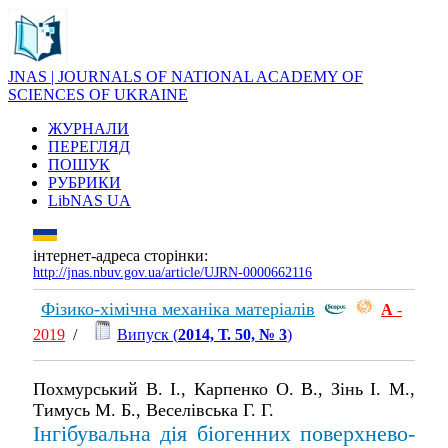
JNAS | JOURNALS OF NATIONAL ACADEMY OF
SCIENCES OF UKRAINE
ЖУРНАЛИ
ПЕРЕГЛЯД
ПОШУК
РУБРИКИ
LibNAS UA
інтернет-адреса сторінки:
http://jnas.nbuv.gov.ua/article/UJRN-0000662116
Фізико-хімічна механіка матеріалів
А
-
2019
/
Випуск (
2014, Т. 50, № 3
)
Похмурський В. І., Карпенко О. В., Зінь І. М.,
Тимусь М. Б., Веселівська Г. Г.
Інгібувальна дія біогенних поверхнево-