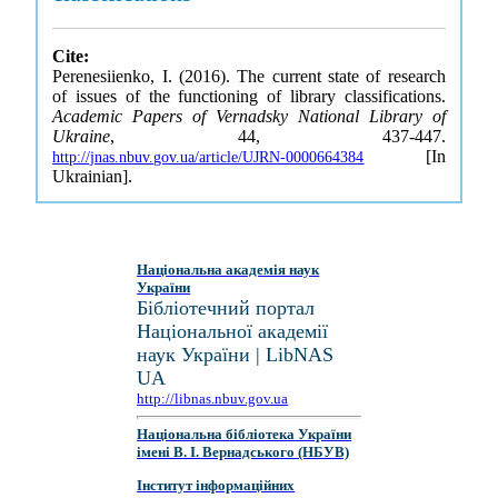
Cite:
Perenesiienko, I. (2016). The current state of research
of issues of the functioning of library classifications.
Academic Papers of Vernadsky National Library of
Ukraine
, 44, 437-447.
[In
http://jnas.nbuv.gov.ua/article/UJRN-0000664384
Ukrainian].
Національна академія наук
України
Бібліотечний портал
Національної академії
наук України | LibNAS
UA
http://libnas.nbuv.gov.ua
Національна бібліотека України
імені В. І. Вернадського (НБУВ)
Інститут інформаційних