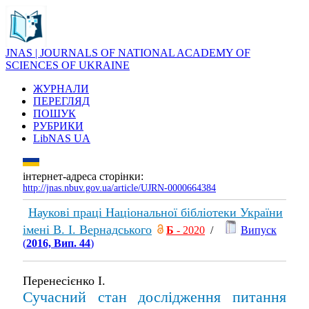
JNAS | JOURNALS OF NATIONAL ACADEMY OF
SCIENCES OF UKRAINE
ЖУРНАЛИ
ПЕРЕГЛЯД
ПОШУК
РУБРИКИ
LibNAS UA
інтернет-адреса сторінки:
http://jnas.nbuv.gov.ua/article/UJRN-0000664384
Наукові праці Національної бібліотеки України
імені В. І. Вернадського
Б
- 2020
/
Випуск
(
2016, Вип. 44
)
Перенесієнко І.
Сучасний стан дослідження питання