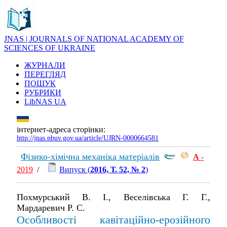
JNAS | JOURNALS OF NATIONAL ACADEMY OF
SCIENCES OF UKRAINE
ЖУРНАЛИ
ПЕРЕГЛЯД
ПОШУК
РУБРИКИ
LibNAS UA
інтернет-адреса сторінки:
http://jnas.nbuv.gov.ua/article/UJRN-0000664581
Фізико-хімічна механіка матеріалів
А
-
2019
/
Випуск (
2016, Т. 52, № 2
)
Похмурський В. І., Веселівська Г. Г.,
Мардаревич Р. С.
Особливості кавітаційно-ерозійного