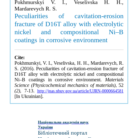
Pokhmurskyi V. I., Veselivska H. H.,
Mardarevych R. S.
Peculiarities of cavitation-erosion
fracture of D16T alloy with electrolytic
nickel and compositional Ni–B
coatings in corrosive environment
Cite:
Pokhmurskyi, V. I., Veselivska, H. H., Mardarevych, R.
S. (2016). Peculiarities of cavitation-erosion fracture of
D16T alloy with electrolytic nickel and compositional
Ni–B coatings in corrosive environment.
Materials
Science (Physicochemical mechanics of materials)
, 52
(2)
, 7-13.
http://jnas.nbuv.gov.ua/article/UJRN-0000664581
[In Ukrainian].
Національна академія наук
України
Бібліотечний портал