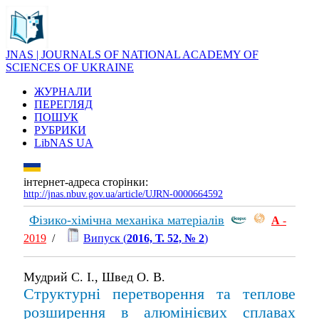
JNAS | JOURNALS OF NATIONAL ACADEMY OF
SCIENCES OF UKRAINE
ЖУРНАЛИ
ПЕРЕГЛЯД
ПОШУК
РУБРИКИ
LibNAS UA
інтернет-адреса сторінки:
http://jnas.nbuv.gov.ua/article/UJRN-0000664592
Фізико-хімічна механіка матеріалів
А
-
2019
/
Випуск (
2016, Т. 52, № 2
)
Мудрий С. І., Швед О. В.
Структурні перетворення та теплове
розширення в алюмінієвих сплавах