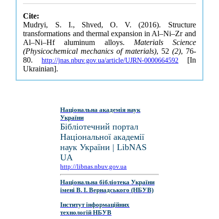
Cite:
Mudryi, S. I., Shved, O. V. (2016). Structure
transformations and thermal expansion in Al–Ni–Zr and
Al–Ni–Hf aluminum alloys.
Materials Science
(Physicochemical mechanics of materials)
, 52
(2)
, 76-
80.
[In
http://jnas.nbuv.gov.ua/article/UJRN-0000664592
Ukrainian].
Національна академія наук
України
Бібліотечний портал
Національної академії
наук України | LibNAS
UA
http://libnas.nbuv.gov.ua
Національна бібліотека України
імені В. І. Вернадського (НБУВ)
Інститут інформаційних
технологій НБУВ