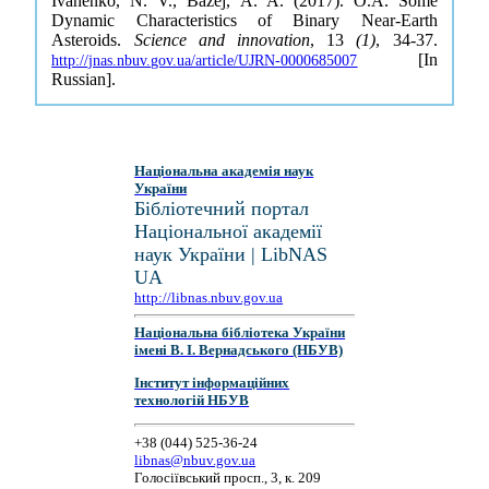
Ivanenko, N. V., Bazej, A. A. (2017). O.A. Some
Dynamic Characteristics of Binary Near-Earth
Asteroids.
Science and innovation
, 13
(1)
, 34-37.
[In
http://jnas.nbuv.gov.ua/article/UJRN-0000685007
Russian].
Національна академія наук
України
Бібліотечний портал
Національної академії
наук України | LibNAS
UA
http://libnas.nbuv.gov.ua
Національна бібліотека України
імені В. І. Вернадського (НБУВ)
Інститут інформаційних
технологій НБУВ
+38 (044) 525-36-24
libnas@nbuv.gov.ua
Голосіївський просп., 3, к. 209