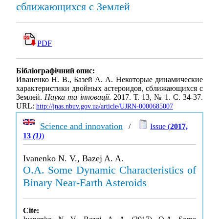
сближающихся с Землей
PDF
Бібліографічний опис:
Иваненко Н. В., Базей А. А. Некоторые динамические
характеристики двойных астероидов, сближающихся с
Землей.
Наука та інновації
. 2017. Т. 13, № 1. С. 34-37.
URL:
http://jnas.nbuv.gov.ua/article/UJRN-0000685007
Science and innovation
/
Issue (
2017,
13
(1)
)
Ivanenko N. V., Bazej A. A.
O.A. Some Dynamic Characteristics of
Binary Near-Earth Asteroids
Cite: