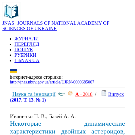
JNAS | JOURNALS OF NATIONAL ACADEMY OF
SCIENCES OF UKRAINE
ЖУРНАЛИ
ПЕРЕГЛЯД
ПОШУК
РУБРИКИ
LibNAS UA
інтернет-адреса сторінки:
http://jnas.nbuv.gov.ua/article/UJRN-0000685007
Наука та інновації
А
- 2018
/
Випуск
(
2017, Т. 13, № 1
)
Иваненко Н. В., Базей А. А.
Некоторые динамические
характеристики двойных астероидов,