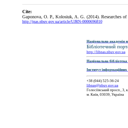
Cite:
Gaponova, O. P., Kolosiuk, A. G. (2014). Researches of d
http://jnas.nbuv.gov.ua/article/UJRN-0000696810
Національна академія н
Бібліотечний порт
http://libnas.nbuv.gov.ua
Національна бібліотека 
Інститут інформаційних
+38 (044) 525-36-24
libnas@nbuv.gov.ua
Голосіївський просп., 3, к
м. Київ, 03039, Україна