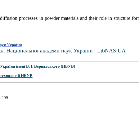
iffusion processes in powder materials and their role in structure fo
аук України
ал Національної академії наук України | LibNAS UA
України імені В. І. Вернадського (НБУВ)
 технологій НБУВ
. 209