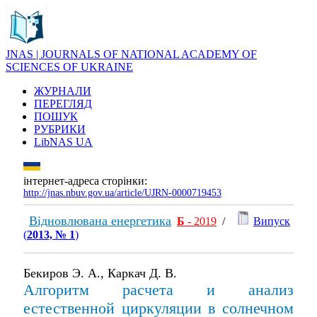
JNAS | JOURNALS OF NATIONAL ACADEMY OF
SCIENCES OF UKRAINE
ЖУРНАЛИ
ПЕРЕГЛЯД
ПОШУК
РУБРИКИ
LibNAS UA
інтернет-адреса сторінки:
http://jnas.nbuv.gov.ua/article/UJRN-0000719453
Відновлювана енергетика
Б
- 2019
/
Випуск
(
2013, № 1
)
Бекиров Э. А., Каркач Д. В.
Алгоритм расчета и анализ
естественной циркуляции в солнечном