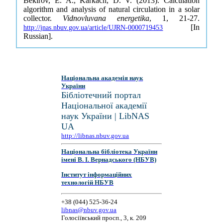
Bekirov, E. A., Karkach, D. V. (2013). Calculation
algorithm and analysis of natural circulation in a solar
collector.
Vidnovluvana energetika
, 1, 21-27.
[In
http://jnas.nbuv.gov.ua/article/UJRN-0000719453
Russian].
Національна академія наук
України
Бібліотечний портал
Національної академії
наук України | LibNAS
UA
http://libnas.nbuv.gov.ua
Національна бібліотека України
імені В. І. Вернадського (НБУВ)
Інститут інформаційних
технологій НБУВ
+38 (044) 525-36-24
libnas@nbuv.gov.ua
Голосіївський просп., 3, к. 209