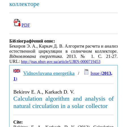
коллекторе
PDF
Бібліографічний опис:
Бекиров Э. А., Каркач Д. В. Алгоритм расчета и анализ
естественной циркуляции в солнечном коллекторе.
Відновлювана енергетика
. 2013. № 1. С. 21-27.
URL:
http://jnas.nbuv.gov.ua/article/UJRN-0000719453
Vidnovluvana energetika
/
Issue (
2013,
1
)
Bekirov E. A., Karkach D. V.
Calculation algorithm and analysis of
natural circulation in a solar collector
Cite: