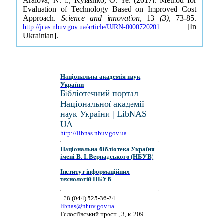
Aralova, N. I., Kyiashko, O. Ye. (2017). Method for
Evaluation of Technology Based on Improved Cost
Approach.
Science and innovation
, 13
(3)
, 73-85.
[In
http://jnas.nbuv.gov.ua/article/UJRN-0000720201
Ukrainian].
Національна академія наук
України
Бібліотечний портал
Національної академії
наук України | LibNAS
UA
http://libnas.nbuv.gov.ua
Національна бібліотека України
імені В. І. Вернадського (НБУВ)
Інститут інформаційних
технологій НБУВ
+38 (044) 525-36-24
libnas@nbuv.gov.ua
Голосіївський просп., 3, к. 209