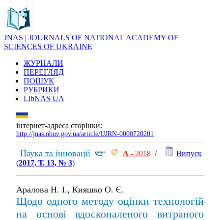
JNAS | JOURNALS OF NATIONAL ACADEMY OF
SCIENCES OF UKRAINE
ЖУРНАЛИ
ПЕРЕГЛЯД
ПОШУК
РУБРИКИ
LibNAS UA
інтернет-адреса сторінки:
http://jnas.nbuv.gov.ua/article/UJRN-0000720201
Наука та інновації
А
- 2018
/
Випуск
(
2017, Т. 13, № 3
)
Аралова Н. І., Кияшко О. Є.
Щодо одного методу оцінки технологій
на основі вдосконаленого витраного