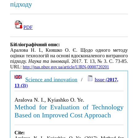
підходу
PDF
Бібліографічний опис:
Аралова Н. І., Кияшко О. Є. Щодо одного методу
оцінки технологій на основі вдосконаленого витраного
підходу.
Наука та інновації
. 2017. Т. 13, № 3. С. 73-85.
URL:
http://jnas.nbuv.gov.ua/article/UJRN-0000720201
Science and innovation
/
Issue (
2017,
13
(3)
)
Aralova N. I., Kyiashko O. Ye.
Method for Evaluation of Technology
Based on Improved Cost Approach
Cite: