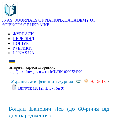
JNAS | JOURNALS OF NATIONAL ACADEMY OF
SCIENCES OF UKRAINE
ЖУРНАЛИ
ПЕРЕГЛЯД
ПОШУК
РУБРИКИ
LibNAS UA
інтернет-адреса сторінки:
http://jnas.nbuv.gov.ua/article/UJRN-0000724900
Український фізичний журнал
А
- 2018
/
Випуск (
2012, Т. 57, № 9
)
Богдан Іванович Лев (до 60-рiччя вiд
дня народження)