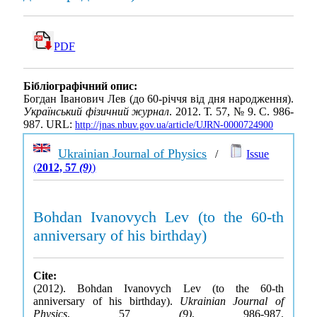
PDF
Бібліографічний опис:
Богдан Іванович Лев (до 60-рiччя вiд дня народження).
Український фізичний журнал
. 2012. Т. 57, № 9. С. 986-
987. URL:
http://jnas.nbuv.gov.ua/article/UJRN-0000724900
Ukrainian Journal of Physics
/
Issue
(
2012, 57
(9)
)
Bohdan Ivanovych Lev (to the 60-th
anniversary of his birthday)
Cite:
(2012). Bohdan Ivanovych Lev (to the 60-th
anniversary of his birthday).
Ukrainian Journal of
Physics
, 57
(9)
, 986-987.