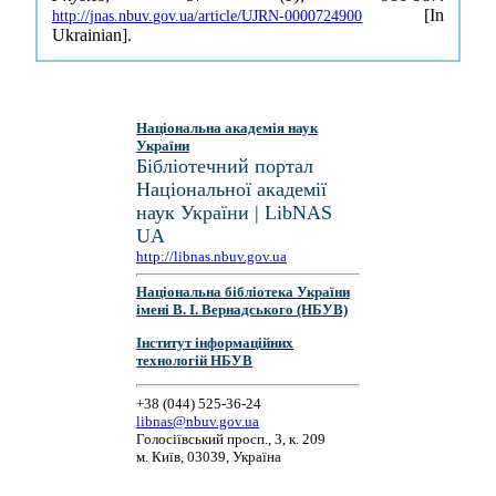
[In
http://jnas.nbuv.gov.ua/article/UJRN-0000724900
Ukrainian].
Національна академія наук
України
Бібліотечний портал
Національної академії
наук України | LibNAS
UA
http://libnas.nbuv.gov.ua
Національна бібліотека України
імені В. І. Вернадського (НБУВ)
Інститут інформаційних
технологій НБУВ
+38 (044) 525-36-24
libnas@nbuv.gov.ua
Голосіївський просп., 3, к. 209
м. Київ, 03039, Україна