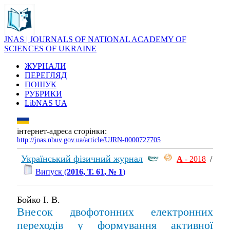
JNAS | JOURNALS OF NATIONAL ACADEMY OF
SCIENCES OF UKRAINE
ЖУРНАЛИ
ПЕРЕГЛЯД
ПОШУК
РУБРИКИ
LibNAS UA
інтернет-адреса сторінки:
http://jnas.nbuv.gov.ua/article/UJRN-0000727705
Український фізичний журнал
А
- 2018
/
Випуск (
2016, Т. 61, № 1
)
Бойко І. В.
Внесок двофотонних електронних
переходів у формування активної