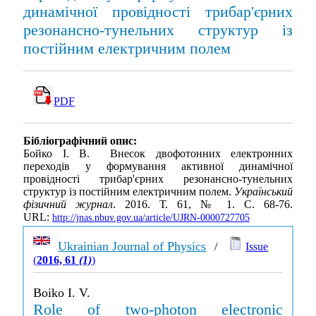
динамічної провідності трибар'єрних
резонансно-тунельних структур із
постійним електричним полем
PDF
Бібліографічний опис:
Бойко І. В. Внесок двофотонних електронних
переходів у формування активної динамічної
провідності трибар'єрних резонансно-тунельних
структур із постійним електричним полем.
Український
фізичний журнал
. 2016. Т. 61, № 1. С. 68-76.
URL:
http://jnas.nbuv.gov.ua/article/UJRN-0000727705
Ukrainian Journal of Physics
/
Issue
(
2016, 61
(1)
)
Boiko I. V.
Role of two-photon electronic