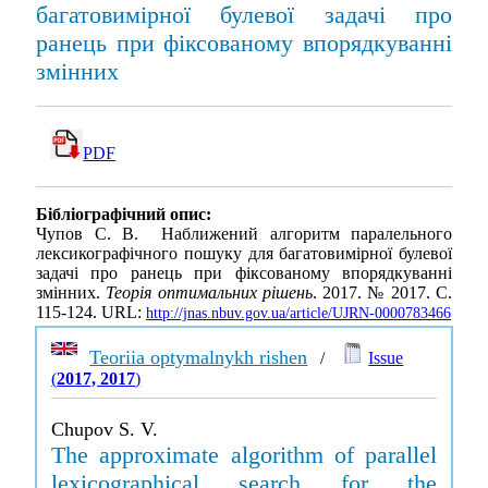
багатовимірної булевої задачі про
ранець при фіксованому впорядкуванні
змінних
PDF
Бібліографічний опис:
Чупов С. В. Наближений алгоритм паралельного
лексикографічного пошуку для багатовимірної булевої
задачі про ранець при фіксованому впорядкуванні
змінних.
Теорія оптимальних рішень
. 2017. № 2017. С.
115-124. URL:
http://jnas.nbuv.gov.ua/article/UJRN-0000783466
Teoriia optymalnykh rishen
/
Issue
(
2017, 2017
)
Chupov S. V.
The approximate algorithm of parallel
lexicographical search for the