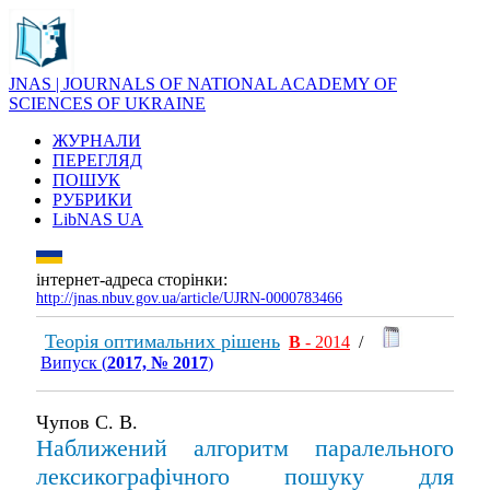
JNAS | JOURNALS OF NATIONAL ACADEMY OF
SCIENCES OF UKRAINE
ЖУРНАЛИ
ПЕРЕГЛЯД
ПОШУК
РУБРИКИ
LibNAS UA
інтернет-адреса сторінки:
http://jnas.nbuv.gov.ua/article/UJRN-0000783466
Теорія оптимальних рішень
В
- 2014
/
Випуск (
2017, № 2017
)
Чупов С. В.
Наближений алгоритм паралельного
лексикографічного пошуку для