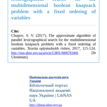
multidimensional boolean knapsack
problem with a fixed ordering of
variables
Cite:
Chupov, S. V. (2017). The approximate algorithm of
parallel lexicographical search for the multidimensional
boolean knapsack problem with a fixed ordering of
variables.
Teoriia optymalnykh rishen
, 2017, 115-124.
[In
http://jnas.nbuv.gov.ua/article/UJRN-0000783466
Ukrainian].
Національна академія наук
України
Бібліотечний портал
Національної академії
наук України | LibNAS
UA
http://libnas.nbuv.gov.ua