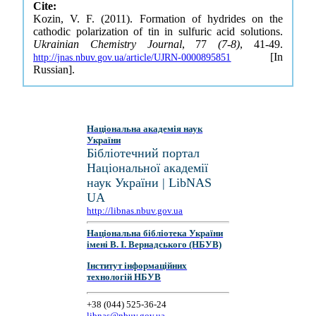
Cite:
Kozin, V. F. (2011). Formation of hydrides on the
cathodic polarization of tin in sulfuric acid solutions.
Ukrainian Chemistry Journal
, 77
(7-8)
, 41-49.
[In
http://jnas.nbuv.gov.ua/article/UJRN-0000895851
Russian].
Національна академія наук
України
Бібліотечний портал
Національної академії
наук України | LibNAS
UA
http://libnas.nbuv.gov.ua
Національна бібліотека України
імені В. І. Вернадського (НБУВ)
Інститут інформаційних
технологій НБУВ
+38 (044) 525-36-24
libnas@nbuv.gov.ua