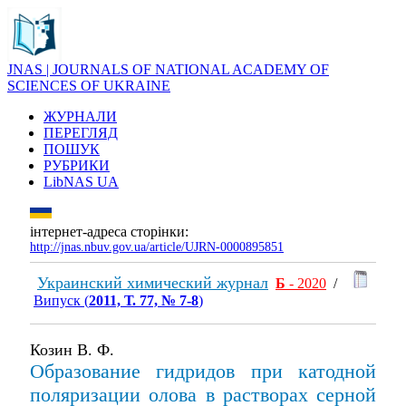
JNAS | JOURNALS OF NATIONAL ACADEMY OF
SCIENCES OF UKRAINE
ЖУРНАЛИ
ПЕРЕГЛЯД
ПОШУК
РУБРИКИ
LibNAS UA
інтернет-адреса сторінки:
http://jnas.nbuv.gov.ua/article/UJRN-0000895851
Украинский химический журнал
Б
- 2020
/
Випуск (
2011, Т. 77, № 7-8
)
Козин В. Ф.
Образование гидридов при катодной
поляризации олова в растворах серной