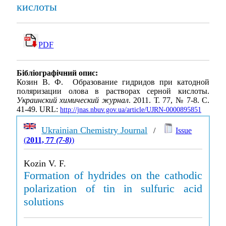
кислоты
PDF
Бібліографічний опис:
Козин В. Ф. Образование гидридов при катодной
поляризации олова в растворах серной кислоты.
Украинский химический журнал
. 2011. Т. 77, № 7-8. С.
41-49. URL:
http://jnas.nbuv.gov.ua/article/UJRN-0000895851
Ukrainian Chemistry Journal
/
Issue
(
2011, 77
(7-8)
)
Kozin V. F.
Formation of hydrides on the cathodic
polarization of tin in sulfuric acid
solutions