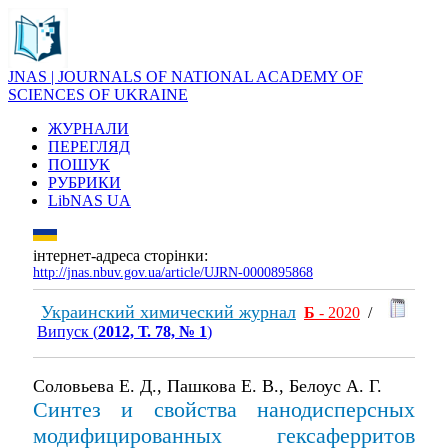
JNAS | JOURNALS OF NATIONAL ACADEMY OF
SCIENCES OF UKRAINE
ЖУРНАЛИ
ПЕРЕГЛЯД
ПОШУК
РУБРИКИ
LibNAS UA
інтернет-адреса сторінки:
http://jnas.nbuv.gov.ua/article/UJRN-0000895868
Украинский химический журнал
Б
- 2020
/
Випуск (
2012, Т. 78, № 1
)
Соловьева Е. Д., Пашкова Е. В., Белоус А. Г.
Синтез и свойства нанодисперсных
модифицированных гексаферритов