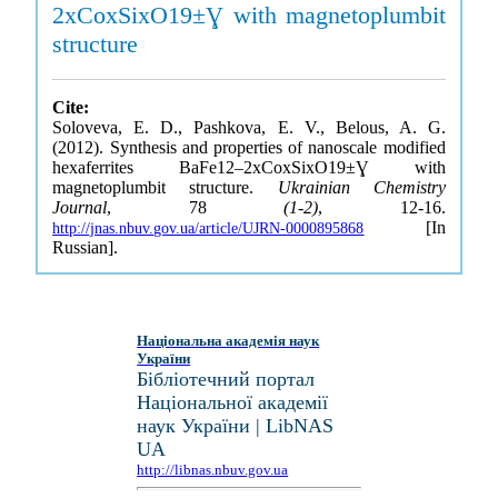
2xCoxSixO19±Ɣ with magnetoplumbit
structure
Cite:
Soloveva, E. D., Pashkova, E. V., Belous, A. G.
(2012). Synthesis and properties of nanoscale modified
hexaferrites BaFe12–2xCoxSixO19±Ɣ with
magnetoplumbit structure.
Ukrainian Chemistry
Journal
, 78
(1-2)
, 12-16.
[In
http://jnas.nbuv.gov.ua/article/UJRN-0000895868
Russian].
Національна академія наук
України
Бібліотечний портал
Національної академії
наук України | LibNAS
UA
http://libnas.nbuv.gov.ua