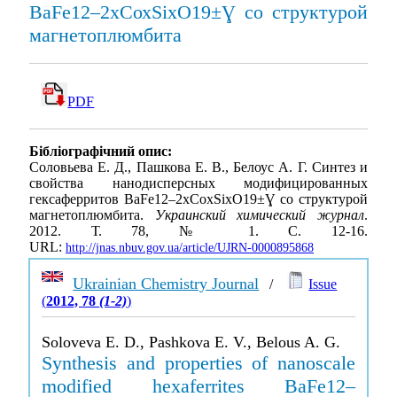
BaFe12–2хСохSiхO19±Ɣ со структурой
магнетоплюмбита
PDF
Бібліографічний опис:
Соловьева Е. Д., Пашкова Е. В., Белоус А. Г. Синтез и
свойства нанодисперсных модифицированных
гексаферритов BaFe12–2хСохSiхO19±Ɣ со структурой
магнетоплюмбита.
Украинский химический журнал
.
2012. Т. 78, № 1. С. 12-16.
URL:
http://jnas.nbuv.gov.ua/article/UJRN-0000895868
Ukrainian Chemistry Journal
/
Issue
(
2012, 78
(1-2)
)
Soloveva E. D., Pashkova E. V., Belous A. G.
Synthesis and properties of nanoscale
modified hexaferrites BaFe12–