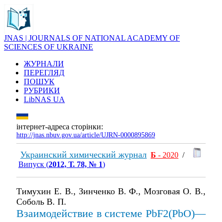
JNAS | JOURNALS OF NATIONAL ACADEMY OF
SCIENCES OF UKRAINE
ЖУРНАЛИ
ПЕРЕГЛЯД
ПОШУК
РУБРИКИ
LibNAS UA
інтернет-адреса сторінки:
http://jnas.nbuv.gov.ua/article/UJRN-0000895869
Украинский химический журнал
Б
- 2020
/
Випуск (
2012, Т. 78, № 1
)
Тимухин Е. В., Зинченко В. Ф., Мозговая О. В.,
Соболь В. П.
Взаимодействие в системе PbF2(PbO)—