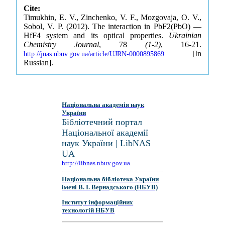
Cite:
Timukhin, E. V., Zinchenko, V. F., Mozgovaja, O. V.,
Sobol, V. P. (2012). The interaction in PbF2(PbO) —
HfF4 system and its optical properties.
Ukrainian
Chemistry Journal
, 78
(1-2)
, 16-21.
[In
http://jnas.nbuv.gov.ua/article/UJRN-0000895869
Russian].
Національна академія наук
України
Бібліотечний портал
Національної академії
наук України | LibNAS
UA
http://libnas.nbuv.gov.ua
Національна бібліотека України
імені В. І. Вернадського (НБУВ)
Інститут інформаційних
технологій НБУВ