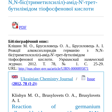
N,N-біс(триметилсиліл)-амід-N'-трет-
бутилімідом тіофосфенової кислоти
PDF
Бібліографічний опис:
Клішин М. О., Брусиловець О. А., Брусиловець А. І.
Реакції алкоксихлоридів германію з N,N-
біс(триметилсиліл)-амід-N'-трет-бутилімідом
тіофосфенової кислоти.
Украинский химический
журнал
. 2012. Т. 78, № 1. С. 25-29.
URL:
http://jnas.nbuv.gov.ua/article/UJRN-0000895871
Ukrainian Chemistry Journal
/
Issue
(
2012, 78
(1-2)
)
Klishyn M. O., Brusylovets O. A., Brusylovets
A. I.
Reaction of germanium