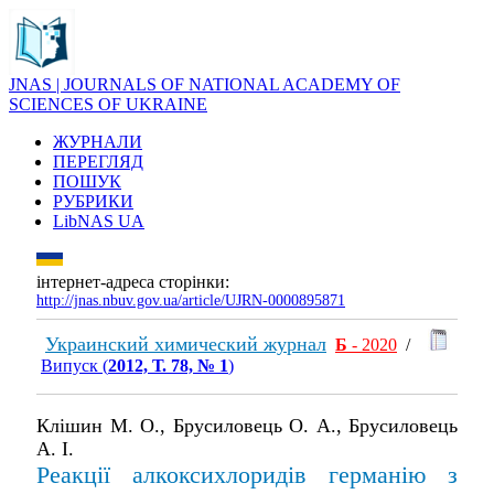
JNAS | JOURNALS OF NATIONAL ACADEMY OF
SCIENCES OF UKRAINE
ЖУРНАЛИ
ПЕРЕГЛЯД
ПОШУК
РУБРИКИ
LibNAS UA
інтернет-адреса сторінки:
http://jnas.nbuv.gov.ua/article/UJRN-0000895871
Украинский химический журнал
Б
- 2020
/
Випуск (
2012, Т. 78, № 1
)
Клішин М. О., Брусиловець О. А., Брусиловець
А. І.
Реакції алкоксихлоридів германію з