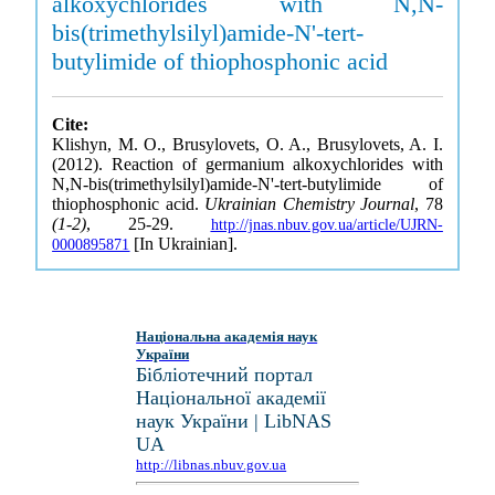
alkoxychlorides with N,N-
bis(trimethylsilyl)amide-N'-tert-
butylimide of thiophosphonic acid
Cite:
Klishyn, M. O., Brusylovets, O. A., Brusylovets, A. I.
(2012). Reaction of germanium alkoxychlorides with
N,N-bis(trimethylsilyl)amide-N'-tert-butylimide of
thiophosphonic acid.
Ukrainian Chemistry Journal
, 78
(1-2)
, 25-29.
http://jnas.nbuv.gov.ua/article/UJRN-
[In Ukrainian].
0000895871
Національна академія наук
України
Бібліотечний портал
Національної академії
наук України | LibNAS
UA
http://libnas.nbuv.gov.ua