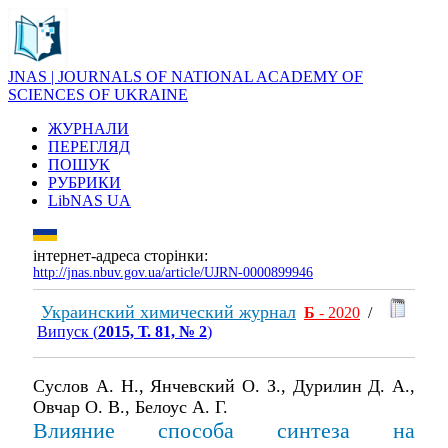
JNAS | JOURNALS OF NATIONAL ACADEMY OF
SCIENCES OF UKRAINE
ЖУРНАЛИ
ПЕРЕГЛЯД
ПОШУК
РУБРИКИ
LibNAS UA
інтернет-адреса сторінки:
http://jnas.nbuv.gov.ua/article/UJRN-0000899946
Украинский химический журнал
Б
- 2020
/
Випуск (
2015, Т. 81, № 2
)
Суслов А. Н., Янчевский О. З., Дурилин Д. А.,
Овчар О. В., Белоуc А. Г.
Влияние способа синтеза на