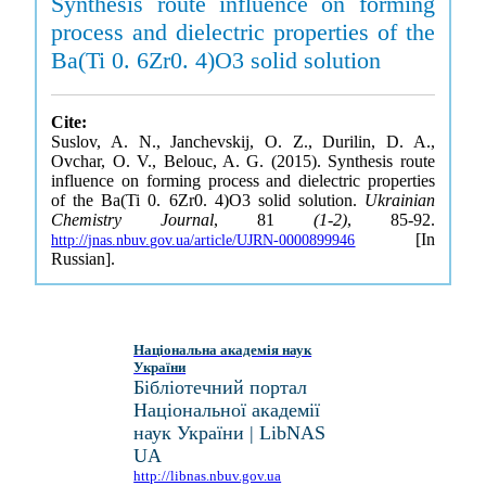
Synthesis route influence on forming
process and dielectric properties of the
Ba(Ti 0. 6Zr0. 4)O3 solid solution
Cite:
Suslov, A. N., Janchevskij, O. Z., Durilin, D. A.,
Ovchar, O. V., Belouc, A. G. (2015). Synthesis route
influence on forming process and dielectric properties
of the Ba(Ti 0. 6Zr0. 4)O3 solid solution.
Ukrainian
Chemistry Journal
, 81
(1-2)
, 85-92.
[In
http://jnas.nbuv.gov.ua/article/UJRN-0000899946
Russian].
Національна академія наук
України
Бібліотечний портал
Національної академії
наук України | LibNAS
UA
http://libnas.nbuv.gov.ua