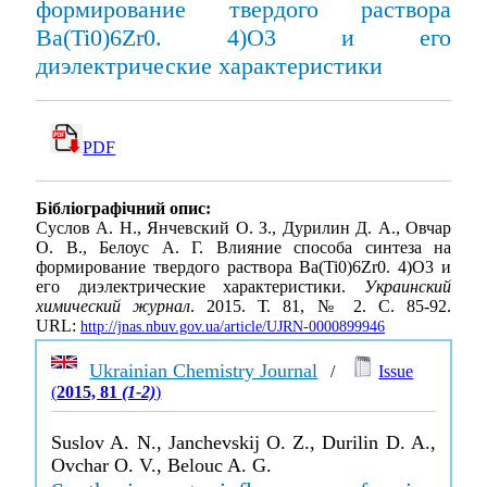
формирование твердого раствора
Ba(Ti0)6Zr0. 4)O3 и его
диэлектрические характеристики
PDF
Бібліографічний опис:
Суслов А. Н., Янчевский О. З., Дурилин Д. А., Овчар
О. В., Белоуc А. Г. Влияние способа синтеза на
формирование твердого раствора Ba(Ti0)6Zr0. 4)O3 и
его диэлектрические характеристики.
Украинский
химический журнал
. 2015. Т. 81, № 2. С. 85-92.
URL:
http://jnas.nbuv.gov.ua/article/UJRN-0000899946
Ukrainian Chemistry Journal
/
Issue
(
2015, 81
(1-2)
)
Suslov A. N., Janchevskij O. Z., Durilin D. A.,
Ovchar O. V., Belouc A. G.