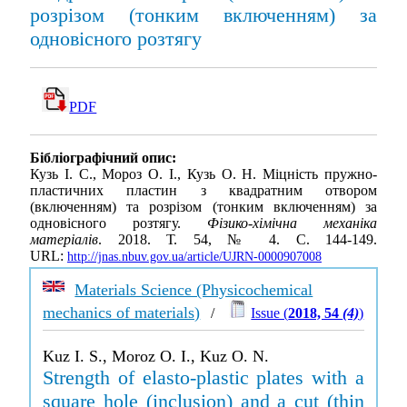
розрізом (тонким включенням) за
одновісного розтягу
PDF
Бібліографічний опис:
Кузь І. С., Мороз О. І., Кузь О. Н. Міцність пружно-
пластичних пластин з квадратним отвором
(включенням) та розрізом (тонким включенням) за
одновісного розтягу.
Фізико-хімічна механіка
матеріалів
. 2018. Т. 54, № 4. С. 144-149.
URL:
http://jnas.nbuv.gov.ua/article/UJRN-0000907008
Materials Science (Physicochemical
mechanics of materials)
/
Issue (
2018, 54
(4)
)
Kuz I. S., Moroz O. I., Kuz O. N.
Strength of elasto-plastic plates with a
square hole (inclusion) and a cut (thin