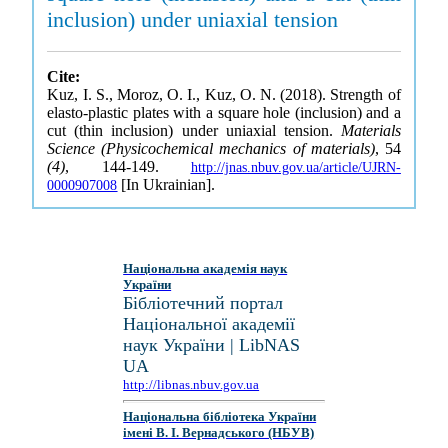
inclusion) under uniaxial tension
Cite:
Kuz, I. S., Moroz, O. I., Kuz, O. N. (2018). Strength of
elasto-plastic plates with a square hole (inclusion) and a
cut (thin inclusion) under uniaxial tension.
Materials
Science (Physicochemical mechanics of materials)
, 54
(4)
, 144-149.
http://jnas.nbuv.gov.ua/article/UJRN-
[In Ukrainian].
0000907008
Національна академія наук
України
Бібліотечний портал
Національної академії
наук України | LibNAS
UA
http://libnas.nbuv.gov.ua
Національна бібліотека України
імені В. І. Вернадського (НБУВ)