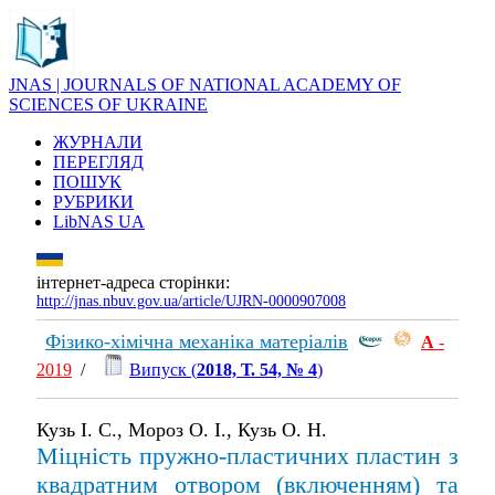
JNAS | JOURNALS OF NATIONAL ACADEMY OF
SCIENCES OF UKRAINE
ЖУРНАЛИ
ПЕРЕГЛЯД
ПОШУК
РУБРИКИ
LibNAS UA
інтернет-адреса сторінки:
http://jnas.nbuv.gov.ua/article/UJRN-0000907008
Фізико-хімічна механіка матеріалів
А
-
2019
/
Випуск (
2018, Т. 54, № 4
)
Кузь І. С., Мороз О. І., Кузь О. Н.
Міцність пружно-пластичних пластин з
квадратним отвором (включенням) та