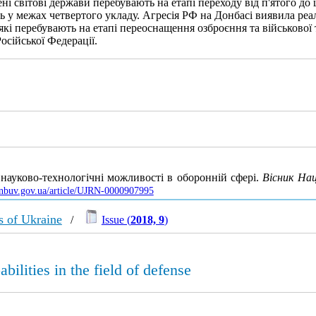
 світові держави перебувають на етапі переходу від п'ятого до ш
ь у межах четвертого укладу. Агресія РФ на Донбасі виявила ре
кі перебувають на етапі переоснащення озброєння та військової 
сійської Федерації.
і науково-технологічні можливості в оборонній сфері.
Вісник Нац
s.nbuv.gov.ua/article/UJRN-0000907995
s of Ukraine
/
Issue (
2018, 9
)
bilities in the field of defense