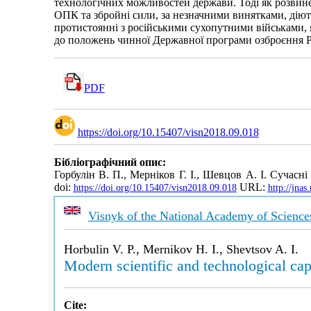
технологічних можливостей держави. Тоді як розвинені
ОПК та збройні сили, за незначними винятками, діют
протистоянні з російськими сухопутними військами, я
до положень чинної Державної програми озброєння Ро
PDF
https://doi.org/10.15407/visn2018.09.018
Бібліографічний опис:
Горбулін В. П., Мерніков Г. І., Шевцов А. І. Сучасн
doi:
URL:
https://doi.org/10.15407/visn2018.09.018
http://jna
Visnyk of the National Academy of Science
Horbulin V. P., Mernikov H. I., Shevtsov A. I.
Modern scientific and technological capa
Cite: