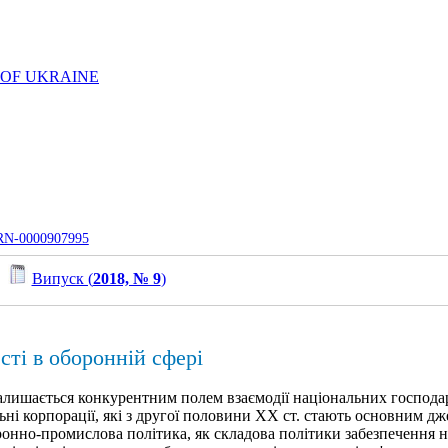
 OF UKRAINE
UJRN-0000907995
/
Випуск (
2018, № 9
)
сті в оборонній сфері
залишається конкурентним полем взаємодії національних господа
і корпорації, які з другої половини ХХ ст. стають основним дже
но-промислова політика, як складова політики забезпечення нац