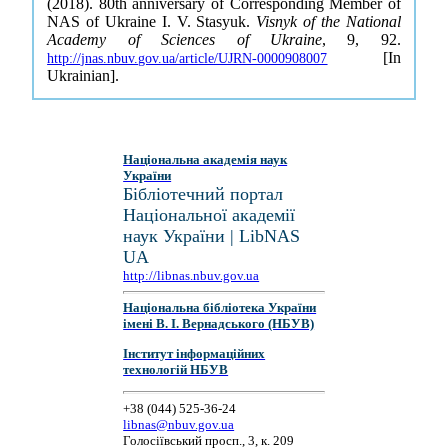
(2018). 80th anniversary of Corresponding Member of
NAS of Ukraine I. V. Stasyuk.
Visnyk of the National
Academy of Sciences of Ukraine
, 9, 92.
[In
http://jnas.nbuv.gov.ua/article/UJRN-0000908007
Ukrainian].
Національна академія наук
України
Бібліотечний портал
Національної академії
наук України | LibNAS
UA
http://libnas.nbuv.gov.ua
Національна бібліотека України
імені В. І. Вернадського (НБУВ)
Інститут інформаційних
технологій НБУВ
+38 (044) 525-36-24
libnas@nbuv.gov.ua
Голосіївський просп., 3, к. 209