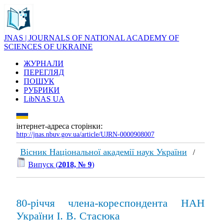
JNAS | JOURNALS OF NATIONAL ACADEMY OF
SCIENCES OF UKRAINE
ЖУРНАЛИ
ПЕРЕГЛЯД
ПОШУК
РУБРИКИ
LibNAS UA
інтернет-адреса сторінки:
http://jnas.nbuv.gov.ua/article/UJRN-0000908007
Вісник Національної академії наук України
/
Випуск (
2018, № 9
)
80-річчя члена-кореспондента НАН
України І. В. Стасюка