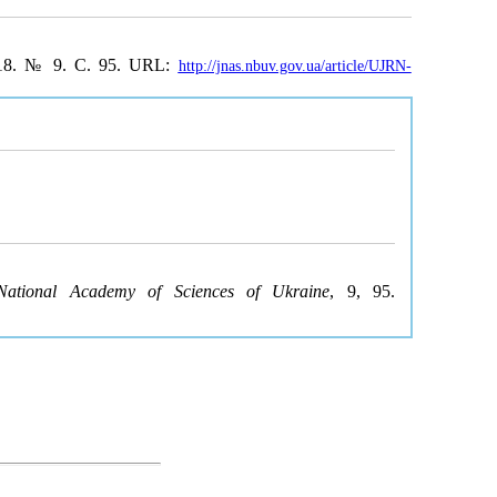
18. № 9. С. 95. URL:
http://jnas.nbuv.gov.ua/article/UJRN-
National Academy of Sciences of Ukraine
, 9, 95.