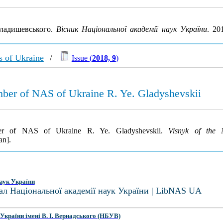
Гладишевського.
Вісник Національної академії наук України
. 20
s of Ukraine
/
Issue (
2018, 9
)
ber of NAS of Ukraine R. Ye. Gladyshevskii
ber of NAS of Ukraine R. Ye. Gladyshevskii.
Visnyk of the 
an].
аук України
ал Національної академії наук України | LibNAS UA
України імені В. І. Вернадського (НБУВ)