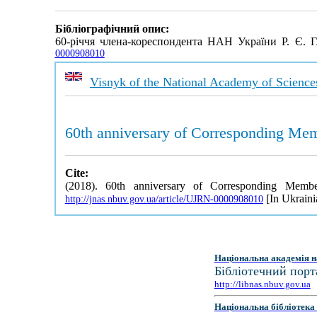
Бібліографічний опис:
60-річчя члена-кореспондента НАН України Р. Є. 
0000908010
Visnyk of the National Academy of Science
60th anniversary of Corresponding Mem
Cite:
(2018). 60th anniversary of Corresponding Mem
[In Ukraini
http://jnas.nbuv.gov.ua/article/UJRN-0000908010
Національна академія н
Бібліотечний порт
http://libnas.nbuv.gov.ua
Національна бібліотека 