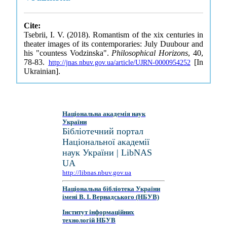
Cite:
Tsebrii, I. V. (2018). Romantism of the xix centuries in
theater images of its contemporaries: July Duubour and
his "countess Vodzinska".
Philosophical Horizons
, 40,
78-83.
[In
http://jnas.nbuv.gov.ua/article/UJRN-0000954252
Ukrainian].
Національна академія наук
України
Бібліотечний портал
Національної академії
наук України | LibNAS
UA
http://libnas.nbuv.gov.ua
Національна бібліотека України
імені В. І. Вернадського (НБУВ)
Інститут інформаційних
технологій НБУВ