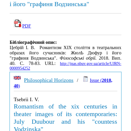
і його "графиня Водзинська"
PDF
Бібліографічний опис:
Цебрій І. В. Романтизм ХІХ століття в театральних
образах його сучасників: ЖюлЬ Дюфур і його
"графиня Водзинська".
Філософські обрії
. 2018. Вип.
40. С. 78-83. URL:
http://jnas.nbuv.gov.ua/article/UJRN-
0000954252
Philosophical Horizons
/
Issue (
2018,
40
)
Tsebrii I. V.
Romantism of the xix centuries in
theater images of its contemporaries:
July Duubour and his "countess
Vodzinska"