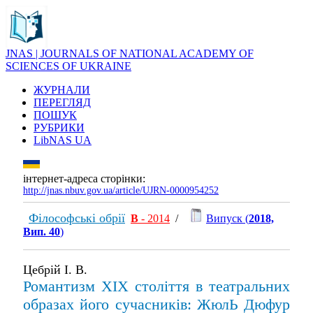
JNAS | JOURNALS OF NATIONAL ACADEMY OF
SCIENCES OF UKRAINE
ЖУРНАЛИ
ПЕРЕГЛЯД
ПОШУК
РУБРИКИ
LibNAS UA
інтернет-адреса сторінки:
http://jnas.nbuv.gov.ua/article/UJRN-0000954252
Філософські обрії
В
- 2014
/
Випуск (
2018,
Вип. 40
)
Цебрій І. В.
Романтизм ХІХ століття в театральних
образах його сучасників: ЖюлЬ Дюфур