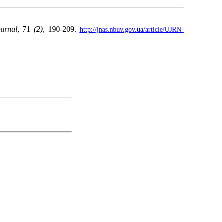
urnal
, 71
(2)
, 190-209.
http://jnas.nbuv.gov.ua/article/UJRN-