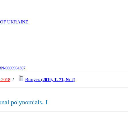
 OF UKRAINE
UJRN-0000964307
 2018
/
Випуск (
2019, Т. 71, № 2
)
onal polynomials. I