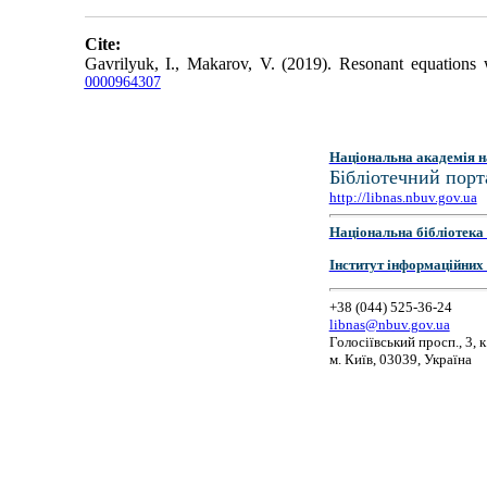
Cite:
Gavrilyuk, I., Makarov, V. (2019). Resonant equations w
0000964307
Національна академія н
Бібліотечний порт
http://libnas.nbuv.gov.ua
Національна бібліотека 
Інститут інформаційних
+38 (044) 525-36-24
libnas@nbuv.gov.ua
Голосіївський просп., 3, к
м. Київ, 03039, Україна