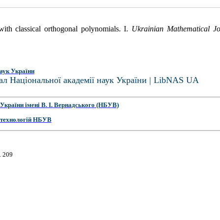
ith classical orthogonal polynomials. I.
Ukrainian Mathematical Jo
аук України
ал Національної академії наук України | LibNAS UA
України імені В. І. Вернадського (НБУВ)
 технологій НБУВ
. 209