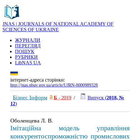
JNAS | JOURNALS OF NATIONAL ACADEMY OF
SCIENCES OF UKRAINE
ЖУРНАЛИ
ПЕРЕГЛЯД
ПОШУК
РУБРИКИ
LibNAS UA
інтернет-адреса сторінки:
http://jnas.nbuv.gov.ua/article/UJRN-0000989328
Бізнес Інформ
Б
- 2019
/
Випуск (
2018, №
12
)
Оболенцева Л. В.
Імітаційна модель управління
конкурентоспроможністю промислових