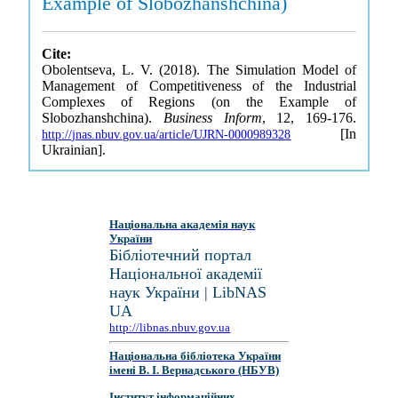
Example of Slobozhanshchina)
Cite:
Obolentseva, L. V. (2018). The Simulation Model of
Management of Competitiveness of the Industrial
Complexes of Regions (on the Example of
Slobozhanshchina).
Business Inform
, 12, 169-176.
[In
http://jnas.nbuv.gov.ua/article/UJRN-0000989328
Ukrainian].
Національна академія наук
України
Бібліотечний портал
Національної академії
наук України | LibNAS
UA
http://libnas.nbuv.gov.ua
Національна бібліотека України
імені В. І. Вернадського (НБУВ)
Інститут інформаційних