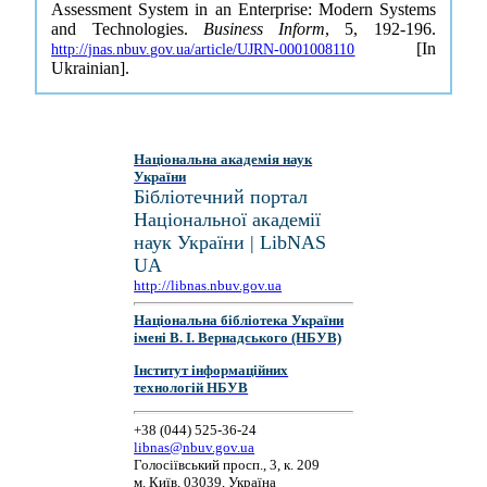
Assessment System in an Enterprise: Modern Systems
and Technologies.
Business Inform
, 5, 192-196.
[In
http://jnas.nbuv.gov.ua/article/UJRN-0001008110
Ukrainian].
Національна академія наук
України
Бібліотечний портал
Національної академії
наук України | LibNAS
UA
http://libnas.nbuv.gov.ua
Національна бібліотека України
імені В. І. Вернадського (НБУВ)
Інститут інформаційних
технологій НБУВ
+38 (044) 525-36-24
libnas@nbuv.gov.ua
Голосіївський просп., 3, к. 209
м. Київ, 03039, Україна