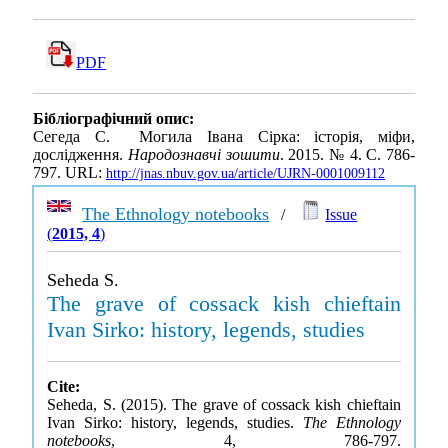
PDF
Бібліографічний опис:
Сегеда С. Могила Івана Сірка: історія, міфи,
дослідження.
Народознавчі зошити
. 2015. № 4. С. 786-
797. URL:
http://jnas.nbuv.gov.ua/article/UJRN-0001009112
The Ethnology notebooks
/
Issue
(
2015, 4
)
Seheda S.
The grave of cossack kish chieftain
Ivan Sirko: history, legends, studies
Cite:
Seheda, S. (2015). The grave of cossack kish chieftain
Ivan Sirko: history, legends, studies.
The Ethnology
notebooks
, 4, 786-797.