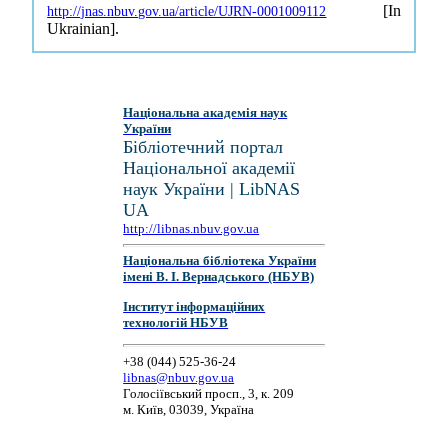
[In
http://jnas.nbuv.gov.ua/article/UJRN-0001009112
Ukrainian].
Національна академія наук
України
Бібліотечний портал
Національної академії
наук України | LibNAS
UA
http://libnas.nbuv.gov.ua
Національна бібліотека України
імені В. І. Вернадського (НБУВ)
Інститут інформаційних
технологій НБУВ
+38 (044) 525-36-24
libnas@nbuv.gov.ua
Голосіївський просп., 3, к. 209
м. Київ, 03039, Україна