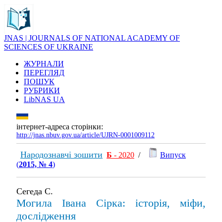
JNAS | JOURNALS OF NATIONAL ACADEMY OF
SCIENCES OF UKRAINE
ЖУРНАЛИ
ПЕРЕГЛЯД
ПОШУК
РУБРИКИ
LibNAS UA
інтернет-адреса сторінки:
http://jnas.nbuv.gov.ua/article/UJRN-0001009112
Народознавчі зошити
Б
- 2020
/
Випуск
(
2015, № 4
)
Сегеда С.
Могила Івана Сірка: історія, міфи,
дослідження