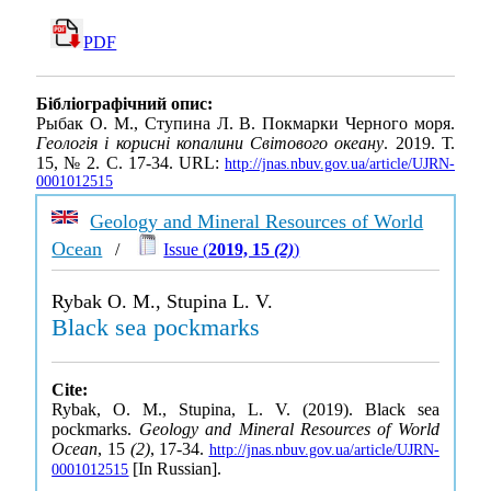
PDF
Бібліографічний опис:
Рыбак О. М., Ступина Л. В. Покмарки Черного моря.
Геологія і корисні копалини Світового океану
. 2019. Т.
15, № 2. С. 17-34. URL:
http://jnas.nbuv.gov.ua/article/UJRN-
0001012515
Geology and Mineral Resources of World
Ocean
/
Issue (
2019, 15
(2)
)
Rybak O. M., Stupina L. V.
Black sea pockmarks
Cite:
Rybak, O. M., Stupina, L. V. (2019). Black sea
pockmarks.
Geology and Mineral Resources of World
Ocean
, 15
(2)
, 17-34.
http://jnas.nbuv.gov.ua/article/UJRN-
[In Russian].
0001012515