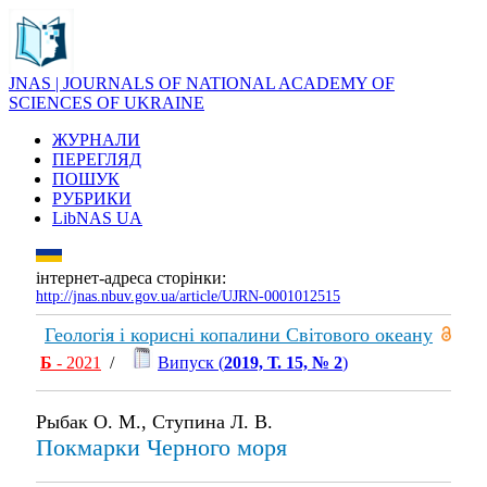
JNAS | JOURNALS OF NATIONAL ACADEMY OF
SCIENCES OF UKRAINE
ЖУРНАЛИ
ПЕРЕГЛЯД
ПОШУК
РУБРИКИ
LibNAS UA
інтернет-адреса сторінки:
http://jnas.nbuv.gov.ua/article/UJRN-0001012515
Геологія і корисні копалини Світового океану
Б
- 2021
/
Випуск (
2019, Т. 15, № 2
)
Рыбак О. М., Ступина Л. В.
Покмарки Черного моря