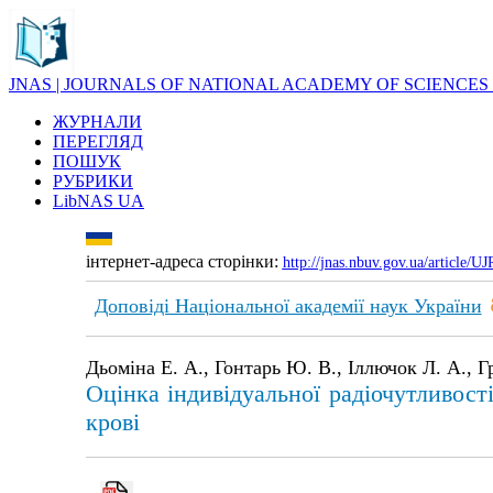
JNAS | JOURNALS OF NATIONAL ACADEMY OF SCIENCES
ЖУРНАЛИ
ПЕРЕГЛЯД
ПОШУК
РУБРИКИ
LibNAS UA
інтернет-адреса сторінки:
http://jnas.nbuv.gov.ua/article/
Доповіді Національної академії наук України
Дьоміна Е. А., Гонтарь Ю. В., Іллючок Л. А., 
Оцінка індивідуальної радіочутливос
крові