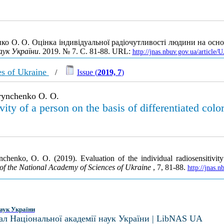
енко О. О. Оцінка індивідуальної радіочутливості людини на ос
аук України
. 2019. № 7. С. 81-88. URL:
http://jnas.nbuv.gov.ua/articl
es of Ukraine
/
Issue (
2019, 7
)
Hrynchenko O. O.
ivity of a person on the basis of differentiated co
chenko, O. O. (2019). Evaluation of the individual radiosensitivity 
of the National Academy of Sciences of Ukraine
, 7, 81-88.
http://jnas.
аук України
ал Національної академії наук України | LibNAS UA