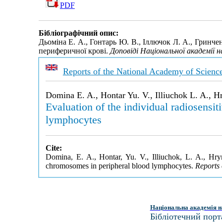
PDF
Бібліографічний опис:
Дьоміна Е. А., Гонтарь Ю. В., Іллючок Л. А., Гринч
периферичної крові.
Доповіді Національної академії н
Reports of the National Academy of Scienc
Domina E. A., Hontar Yu. V., Illiuchok L. A., 
Evaluation of the individual radiosensit
lymphocytes
Cite:
Domina, E. A., Hontar, Yu. V., Illiuchok, L. A., Hryn
chromosomes in peripheral blood lymphocytes.
Reports 
Національна академія н
Бібліотечний порт