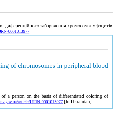
нові диференційного забарвлення хромосом лімфоцитів
e/UJRN-0001013977
loring of chromosomes in peripheral blood
of a person on the basis of differentiated coloring of
[In Ukrainian].
nbuv.gov.ua/article/UJRN-0001013977