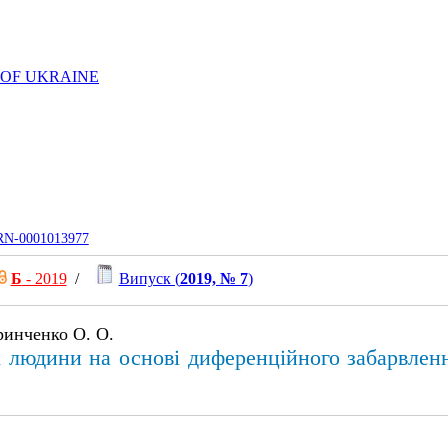
 OF UKRAINE
UJRN-0001013977
Б
- 2019
/
Випуск (
2019, № 7
)
Гринченко О. О.
ті людини на основі диференційного забарвле