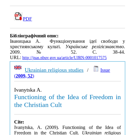
PDF
Бібліографічний опис:
Іваницька А. Функціонування ідеї свободи у
християнському культі.
Українське релігієзнавство
.
2009. № 52. С. 38-44.
URL:
http://jnas.nbuv.gov.ua/article/UJRN-0001017575
Ukrainian religious studies
/
Issue
(
2009, 52
)
Ivanytska A.
Functioning of the Idea of Freedom in
the Christian Cult
Cite:
Ivanytska, A. (2009). Functioning of the Idea of
Freedom in the Christian Cult.
Ukrainian religious