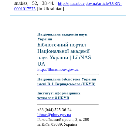
studies
, 52, 38-44.
http://jnas.nbuv.gov.ua/article/UJRN-
[In Ukrainian].
0001017575
Національна академія наук
України
Бібліотечний портал
Національної академії
наук України | LibNAS
UA
http://libnas.nbuv.gov.ua
Національна бібліотека України
імені В. І. Вернадського (НБУВ)
Інститут інформаційних
технологій НБУВ
+38 (044) 525-36-24
libnas@nbuv.gov.ua
Голосіївський просп., 3, к. 209
м. Київ, 03039, Україна