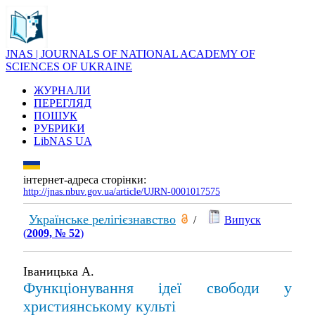
JNAS | JOURNALS OF NATIONAL ACADEMY OF
SCIENCES OF UKRAINE
ЖУРНАЛИ
ПЕРЕГЛЯД
ПОШУК
РУБРИКИ
LibNAS UA
інтернет-адреса сторінки:
http://jnas.nbuv.gov.ua/article/UJRN-0001017575
Українське релігієзнавство
/
Випуск
(
2009, № 52
)
Іваницька А.
Функціонування ідеї свободи у
християнському культі