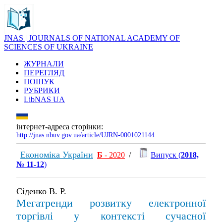
JNAS | JOURNALS OF NATIONAL ACADEMY OF
SCIENCES OF UKRAINE
ЖУРНАЛИ
ПЕРЕГЛЯД
ПОШУК
РУБРИКИ
LibNAS UA
інтернет-адреса сторінки:
http://jnas.nbuv.gov.ua/article/UJRN-0001021144
Економіка України
Б
- 2020
/
Випуск (
2018,
№ 11-12
)
Сіденко В. Р.
Мегатренди розвитку електронної
торгівлі у контексті сучасної