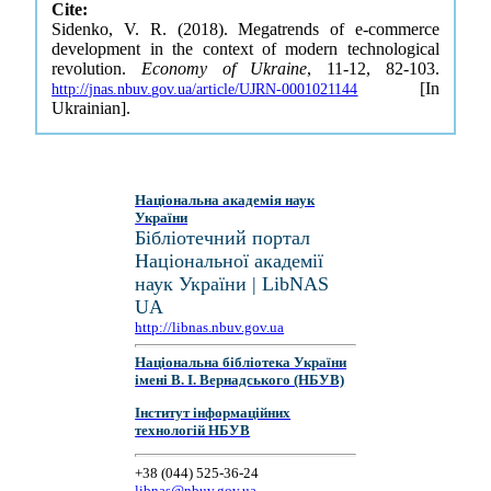
Cite:
Sidenko, V. R. (2018). Megatrends of e-commerce
development in the context of modern technological
revolution.
Economy of Ukraine
, 11-12, 82-103.
[In
http://jnas.nbuv.gov.ua/article/UJRN-0001021144
Ukrainian].
Національна академія наук
України
Бібліотечний портал
Національної академії
наук України | LibNAS
UA
http://libnas.nbuv.gov.ua
Національна бібліотека України
імені В. І. Вернадського (НБУВ)
Інститут інформаційних
технологій НБУВ
+38 (044) 525-36-24
libnas@nbuv.gov.ua