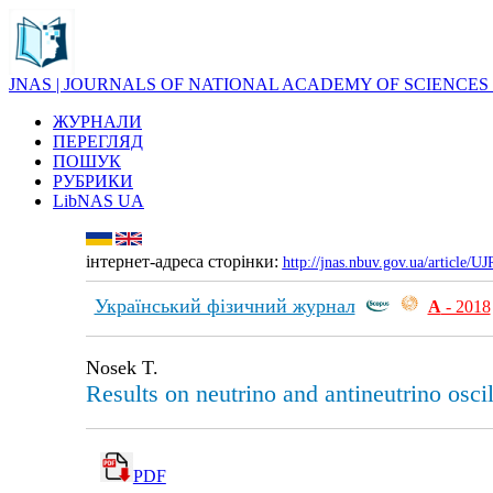
JNAS | JOURNALS OF NATIONAL ACADEMY OF SCIENCES
ЖУРНАЛИ
ПЕРЕГЛЯД
ПОШУК
РУБРИКИ
LibNAS UA
інтернет-адреса сторінки:
http://jnas.nbuv.gov.ua/article/
Український фізичний журнал
А
- 2018
Nosek T.
Results on neutrino and antineutrino osc
PDF