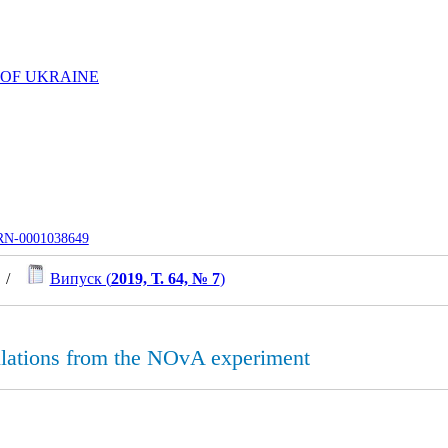
 OF UKRAINE
UJRN-0001038649
/
Випуск (
2019, Т. 64, № 7
)
illations from the NOvA experiment