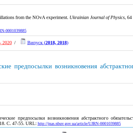
cillations from the NOvA experiment.
Ukrainian Journal of Physics
, 64
UJRN-0001039885
- 2020
/
Випуск (
2018, 2018
)
кие предпосылки возникновения абстрактного
еские предпосылки возникновения абстрактного обязательст
018. С. 47-55. URL:
http://jnas.nbuv.gov.ua/article/UJRN-0001039885