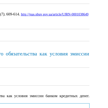
(7)
, 609-614.
http://jnas.nbuv.gov.ua/article/UJRN-0001038649
 обязательства как условия эмиссии
ва как условия эмиссии банком кредитных денег.