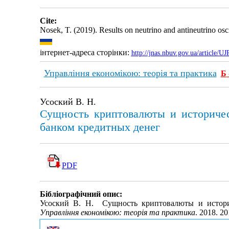
Cite:
Nosek, T. (2019). Results on neutrino and antineutrino os
інтернет-адреса сторінки:
http://jnas.nbuv.gov.ua/article/
Управління економікою: теорія та практика
Б
Усоский В. Н.
Сущность криптовалюты и историчес
банком кредитных денег
PDF
Бібліографічний опис:
Усоский В. Н. Сущность криптовалюты и историч
Управління економікою: теорія та практика
. 2018. 2