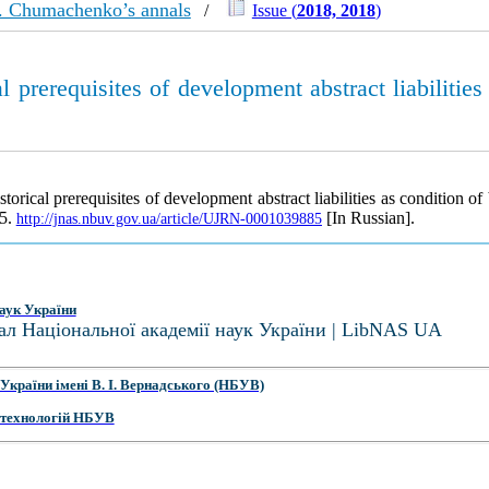
. Chumachenko’s annals
/
Issue (
2018, 2018
)
l prerequisites of development abstract liabilities
torical prerequisites of development abstract liabilities as condition o
55.
[In Russian].
http://jnas.nbuv.gov.ua/article/UJRN-0001039885
аук України
ал Національної академії наук України | LibNAS UA
України імені В. І. Вернадського (НБУВ)
 технологій НБУВ