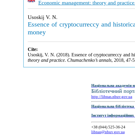
Economic management: theory and practice
Usoskij V. N.
Essence of cryptocurreccy and historica
money
Cite:
Usoskij, V. N. (2018). Essence of cryptocurreccy and his
theory and practice. Chumachenko’s annals
, 2018, 47-
Національна академія н
Бібліотечний порт
http://libnas.nbuv.gov.ua
Національна бібліотека 
Інститут інформаційних
+38 (044) 525-36-24
libnas@nbuv.gov.ua