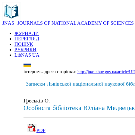
JNAS | JOURNALS OF NATIONAL ACADEMY OF SCIENCES
ЖУРНАЛИ
ПЕРЕГЛЯД
ПОШУК
РУБРИКИ
LibNAS UA
інтернет-адреса сторінки:
http://jnas.nbuv.gov.ua/article/
Записки Львівської національної наукової біб
Греськів О.
Особиста бібліотека Юліана Медвецько
PDF