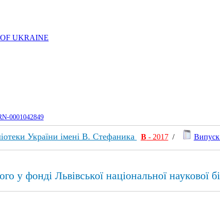
 OF UKRAINE
UJRN-0001042849
ліотеки України імені В. Стефаника
В
- 2017
/
Випуск 
го у фонді Львівської національної наукової б