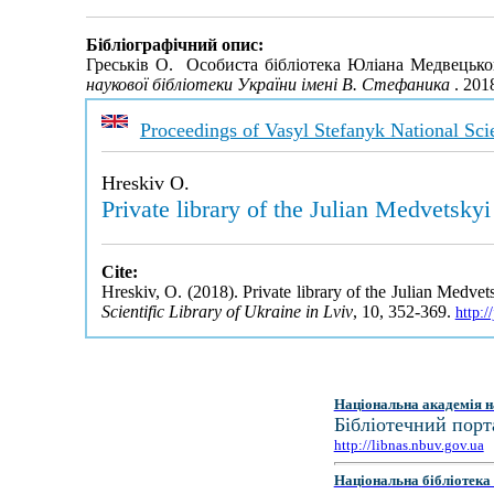
Бібліографічний опис:
Греськів О. Особиста бібліотека Юліана Медвецьког
наукової бібліотеки України імені В. Стефаника
. 201
Proceedings of Vasyl Stefanyk National Scie
Hreskiv O.
Private library of the Julian Medvetskyi
Cite:
Hreskiv, O. (2018). Private library of the Julian Medvet
Scientific Library of Ukraine in Lviv
, 10, 352-369.
http:
Національна академія н
Бібліотечний порт
http://libnas.nbuv.gov.ua
Національна бібліотека 