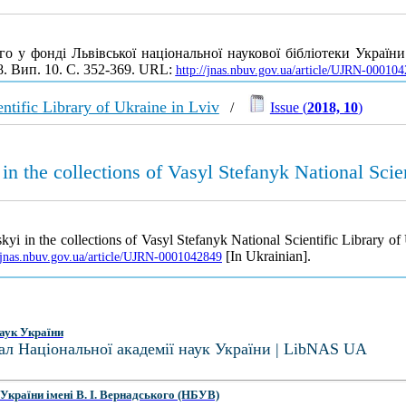
о у фонді Львівської національної наукової бібліотеки Україн
8. Вип. 10. С. 352-369. URL:
http://jnas.nbuv.gov.ua/article/UJRN-00010
ntific Library of Ukraine in Lviv
/
Issue (
2018, 10
)
 in the collections of Vasyl Stefanyk National Scie
skyi in the collections of Vasyl Stefanyk National Scientific Library o
[In Ukrainian].
//jnas.nbuv.gov.ua/article/UJRN-0001042849
аук України
ал Національної академії наук України | LibNAS UA
України імені В. І. Вернадського (НБУВ)