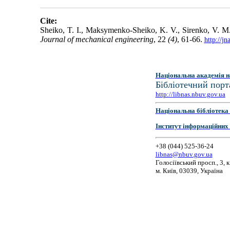
Cite:
Sheiko, T. I., Maksymenko-Sheiko, K. V., Sirenko, V. M.
Journal of mechanical engineering
, 22
(4)
, 61-66.
http://j
Національна академія н
Бібліотечний порт
http://libnas.nbuv.gov.ua
Національна бібліотека 
Інститут інформаційних
+38 (044) 525-36-24
libnas@nbuv.gov.ua
Голосіївський просп., 3, к
м. Київ, 03039, Україна