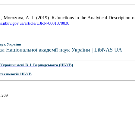
, Morozova, A. I. (2019). R-functions in the Analytical Description 
nas.nbuv.gov.ua/article/UJRN-0001070030
аук України
ал Національної академії наук України | LibNAS UA
України імені В. І. Вернадського (НБУВ)
 технологій НБУВ
. 209