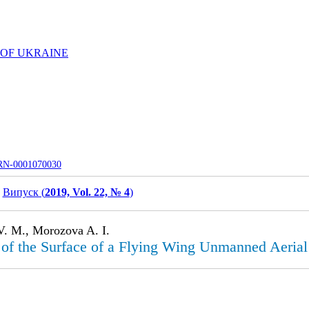
 OF UKRAINE
UJRN-0001070030
Випуск (
2019, Vol. 22, № 4
)
V. M., Morozova A. I.
n of the Surface of a Flying Wing Unmanned Aerial