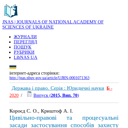
JNAS | JOURNALS OF NATIONAL ACADEMY OF
SCIENCES OF UKRAINE
ЖУРНАЛИ
ПЕРЕГЛЯД
ПОШУК
РУБРИКИ
LibNAS UA
інтернет-адреса сторінки:
http://jnas.nbuv.gov.ua/article/UJRN-0001071363
Держава і право. Серія : Юридичні науки
Б
-
2020
/
Випуск (
2015, Вип. 70
)
Короєд С. О., Криштоф А. І.
Цивільно-правові та процесуальні
засади застосування способів захисту