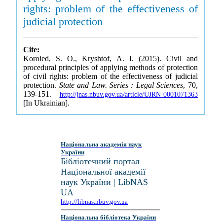
rights: problem of the effectiveness of
judicial protection
Cite:
Koroied, S. O., Kryshtof, A. I. (2015). Civil and
procedural principles of applying methods of protection
of civil rights: problem of the effectiveness of judicial
protection.
State and Law. Series : Legal Sciences
, 70,
139-151.
http://jnas.nbuv.gov.ua/article/UJRN-0001071363
[In Ukrainian].
Національна академія наук
України
Бібліотечний портал
Національної академії
наук України | LibNAS
UA
http://libnas.nbuv.gov.ua
Національна бібліотека України