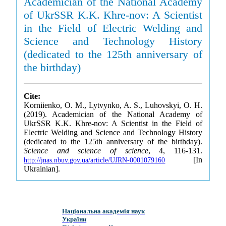
Academician of the National Academy
of UkrSSR K.K. Khre-nov: A Scientist
in the Field of Electric Welding and
Science and Technology History
(dedicated to the 125th anniversary of
the birthday)
Cite:
Korniienko, O. M., Lytvynko, A. S., Luhovskyi, O. H.
(2019). Academician of the National Academy of
UkrSSR K.K. Khre-nov: A Scientist in the Field of
Electric Welding and Science and Technology History
(dedicated to the 125th anniversary of the birthday).
Science and science of science
, 4, 116-131.
[In
http://jnas.nbuv.gov.ua/article/UJRN-0001079160
Ukrainian].
Національна академія наук
України