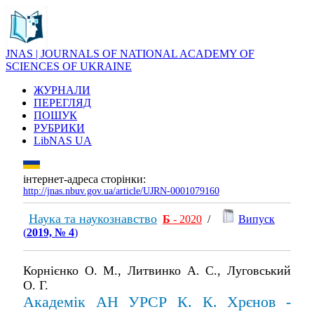
JNAS | JOURNALS OF NATIONAL ACADEMY OF
SCIENCES OF UKRAINE
ЖУРНАЛИ
ПЕРЕГЛЯД
ПОШУК
РУБРИКИ
LibNAS UA
інтернет-адреса сторінки:
http://jnas.nbuv.gov.ua/article/UJRN-0001079160
Наука та наукознавство
Б
- 2020
/
Випуск
(
2019, № 4
)
Корнієнко О. М., Литвинко А. С., Луговський
О. Г.
Академік АН УРСР К. К. Хрєнов -