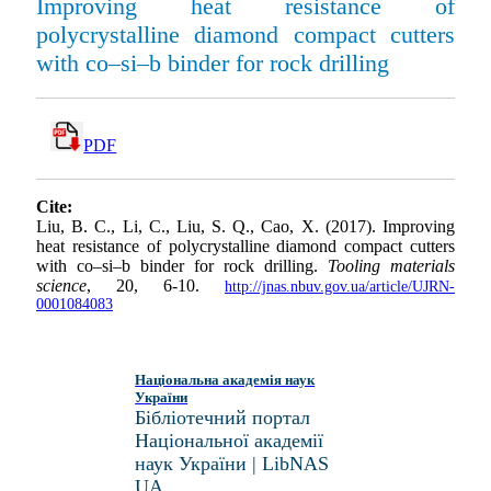
Improving heat resistance of
polycrystalline diamond compact cutters
with co–si–b binder for rock drilling
PDF
Cite:
Liu, B. C., Li, C., Liu, S. Q., Cao, X. (2017). Improving
heat resistance of polycrystalline diamond compact cutters
with co–si–b binder for rock drilling.
Tooling materials
science
, 20, 6-10.
http://jnas.nbuv.gov.ua/article/UJRN-
0001084083
Національна академія наук
України
Бібліотечний портал
Національної академії
наук України | LibNAS
UA