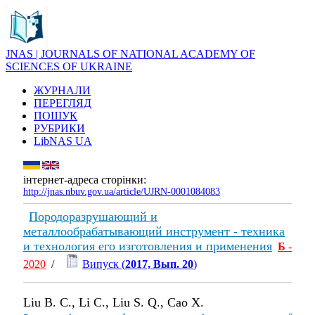
JNAS | JOURNALS OF NATIONAL ACADEMY OF
SCIENCES OF UKRAINE
ЖУРНАЛИ
ПЕРЕГЛЯД
ПОШУК
РУБРИКИ
LibNAS UA
інтернет-адреса сторінки:
http://jnas.nbuv.gov.ua/article/UJRN-0001084083
Породоразрушающий и
металлообрабатывающий инструмент - техника
и технология его изготовления и применения
Б
-
2020
/
Випуск (
2017, Вып. 20
)
Liu B. C., Li C., Liu S. Q., Cao X.