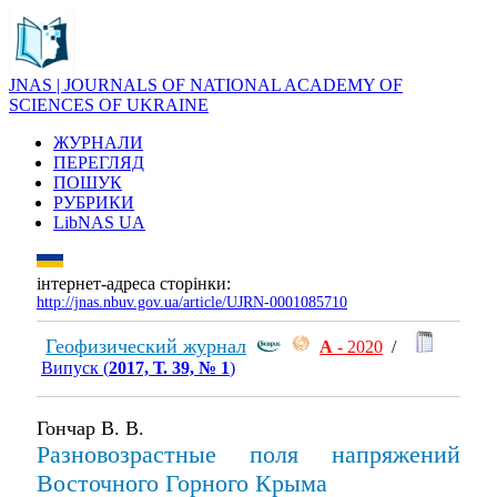
JNAS | JOURNALS OF NATIONAL ACADEMY OF
SCIENCES OF UKRAINE
ЖУРНАЛИ
ПЕРЕГЛЯД
ПОШУК
РУБРИКИ
LibNAS UA
інтернет-адреса сторінки:
http://jnas.nbuv.gov.ua/article/UJRN-0001085710
Геофизический журнал
А
- 2020
/
Випуск (
2017, Т. 39, № 1
)
Гончар В. В.
Разновозрастные поля напряжений
Восточного Горного Крыма