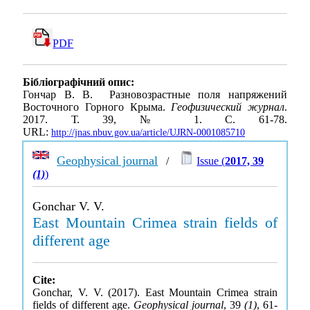
PDF
Бібліографічний опис:
Гончар В. В. Разновозрастные поля напряжений
Восточного Горного Крыма.
Геофизический журнал
.
2017. Т. 39, № 1. С. 61-78.
URL:
http://jnas.nbuv.gov.ua/article/UJRN-0001085710
Geophysical journal
/
Issue (
2017, 39
(1)
)
Gonchar V. V.
East Mountain Crimea strain fields of
different age
Cite:
Gonchar, V. V. (2017). East Mountain Crimea strain
fields of different age.
Geophysical journal
, 39
(1)
, 61-