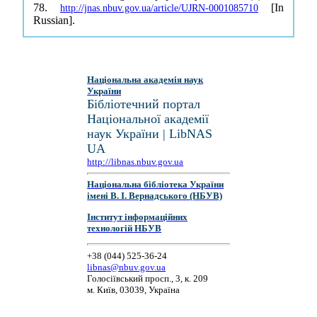
78.
[In
http://jnas.nbuv.gov.ua/article/UJRN-0001085710
Russian].
Національна академія наук
України
Бібліотечний портал
Національної академії
наук України | LibNAS
UA
http://libnas.nbuv.gov.ua
Національна бібліотека України
імені В. І. Вернадського (НБУВ)
Інститут інформаційних
технологій НБУВ
+38 (044) 525-36-24
libnas@nbuv.gov.ua
Голосіївський просп., 3, к. 209
м. Київ, 03039, Україна