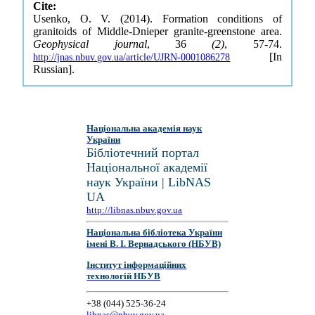
Cite:
Usenko, O. V. (2014). Formation conditions of
granitoids of Middle-Dnieper granite-greenstone area.
Geophysical journal
, 36
(2)
, 57-74.
[In
http://jnas.nbuv.gov.ua/article/UJRN-0001086278
Russian].
Національна академія наук
України
Бібліотечний портал
Національної академії
наук України | LibNAS
UA
http://libnas.nbuv.gov.ua
Національна бібліотека України
імені В. І. Вернадського (НБУВ)
Інститут інформаційних
технологій НБУВ
+38 (044) 525-36-24
libnas@nbuv.gov.ua