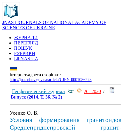
JNAS | JOURNALS OF NATIONAL ACADEMY OF
SCIENCES OF UKRAINE
ЖУРНАЛИ
ПЕРЕГЛЯД
ПОШУК
РУБРИКИ
LibNAS UA
інтернет-адреса сторінки:
http://jnas.nbuv.gov.ua/article/UJRN-0001086278
Геофизический журнал
А
- 2020
/
Випуск (
2014, Т. 36, № 2
)
Усенко О. В.
Условия формирования гранитоидов
Среднеприднепровской гранит-